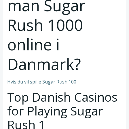
man Sugar
Rush 1000
online i
Danmark?
Hvis du vil spille Sugar Rush 100
Top Danish Casinos
for Playing Sugar
Rush 1