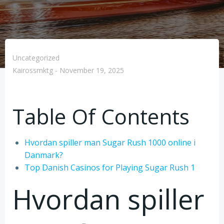
Uncategorized
Kairossmktg
-
November 19, 2025
Table Of Contents
Hvordan spiller man Sugar Rush 1000 online i
Danmark?
Top Danish Casinos for Playing Sugar Rush 1
Hvordan spiller