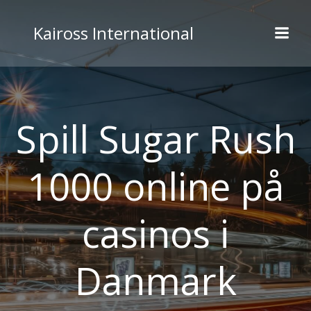
Skip
to
Kaiross International
content
Spill Sugar Rush
1000 online på
casinos i
Danmark