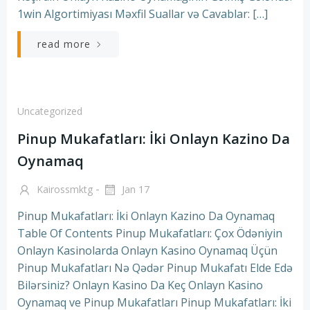
1win Algortimiyası Məxfil Suallar və Cavablar: […]
read more
Uncategorized
Pinup Mukafatları: İki Onlayn Kazino Da
Oynamaq
-
Kairossmktg
Jan 17
Pinup Mukafatları: İki Onlayn Kazino Da Oynamaq
Table Of Contents Pinup Mukafatları: Çox Ödəniyin
Onlayn Kasinolarda Onlayn Kasino Oynamaq Üçün
Pinup Mukafatları Nə Qədər Pinup Mukafatı Elde Edə
Bilərsiniz? Onlayn Kasino Da Keç Onlayn Kasino
Oynamaq ve Pinup Mukafatları Pinup Mukafatları: İki