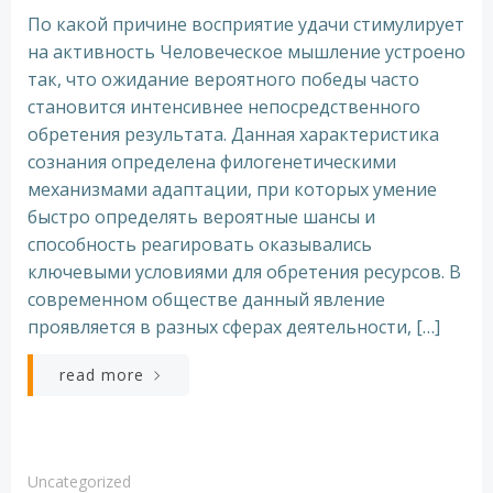
По какой причине восприятие удачи стимулирует
на активность Человеческое мышление устроено
так, что ожидание вероятного победы часто
становится интенсивнее непосредственного
обретения результата. Данная характеристика
сознания определена филогенетическими
механизмами адаптации, при которых умение
быстро определять вероятные шансы и
способность реагировать оказывались
ключевыми условиями для обретения ресурсов. В
современном обществе данный явление
проявляется в разных сферах деятельности, […]
read more
Uncategorized