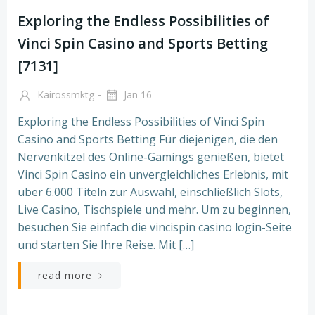
Exploring the Endless Possibilities of
Vinci Spin Casino and Sports Betting
[7131]
-
Kairossmktg
Jan 16
Exploring the Endless Possibilities of Vinci Spin
Casino and Sports Betting Für diejenigen, die den
Nervenkitzel des Online-Gamings genießen, bietet
Vinci Spin Casino ein unvergleichliches Erlebnis, mit
über 6.000 Titeln zur Auswahl, einschließlich Slots,
Live Casino, Tischspiele und mehr. Um zu beginnen,
besuchen Sie einfach die vincispin casino login-Seite
und starten Sie Ihre Reise. Mit […]
read more