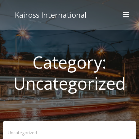
Skip
to
Kaiross International
content
Category:
Uncategorized
Uncategorized