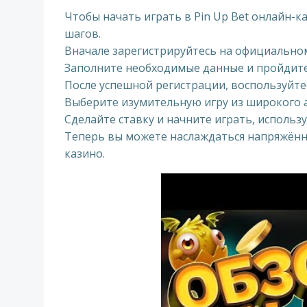
Чтобы начать играть в Pin Up Bet онлайн-к
шагов.
Вначале зарегистрируйтесь на официальном 
Заполните необходимые данные и пройдите
После успешной регистрации, воспользуйте
Выберите изумительную игру из широкого 
Сделайте ставку и начните играть, использ
Теперь вы можете наслаждаться напряжённ
казино.