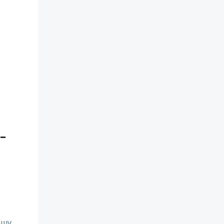
-
aшу