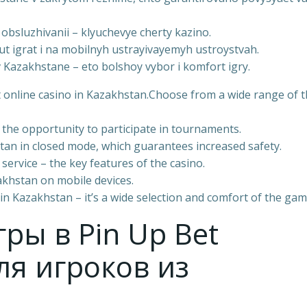
obsluzhivanii – klyuchevye cherty kazino.
t igrat i na mobilnyh ustrayivayemyh ustroystvah.
 Kazakhstane – eto bolshoy vybor i komfort igry.
t online casino in Kazakhstan.Choose from a wide range of 
the opportunity to participate in tournaments.
stan in closed mode, which guarantees increased safety.
ervice – the key features of the casino.
akhstan on mobile devices.
 in Kazakhstan – it’s a wide selection and comfort of the gam
ры в Pin Up Bet
ля игроков из