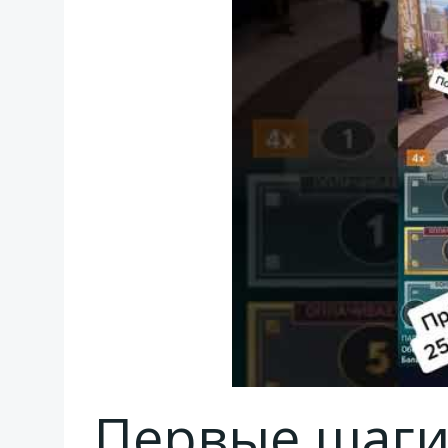
Первые шаги