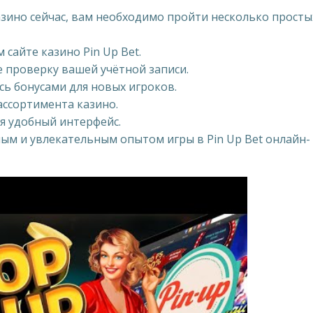
азино сейчас, вам необходимо пройти несколько просты
сайте казино Pin Up Bet.
 проверку вашей учётной записи.
сь бонусами для новых игроков.
ассортимента казино.
уя удобный интерфейс.
ым и увлекательным опытом игры в Pin Up Bet онлайн-