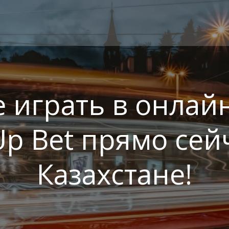
 играть в онлай
Up Bet прямо сей
Казахстане!