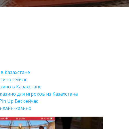
 в Казахстане
азино сейчас
азино в Казахстане
казино для игроков из Казахстана
in Up Bet сейчас
онлайн-казино