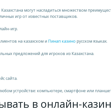
из Казахстана могут насладиться множеством преимущес
личных игр от известных поставщиков.
лайн-игр.
клиентов на казахском и
Пинап казино
русском языках.
альных предложений для игроков из Казахстана.
йс сайта.
 любом устройстве: компьютере, смартфоне или планшет
ывать в онлайн-кази