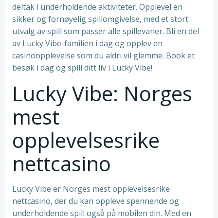
deltak i underholdende aktiviteter. Opplevel en
sikker og fornøyelig spillomgivelse, med et stort
utvalg av spill som passer alle spillevaner. Bli en del
av Lucky Vibe-familien i dag og opplev en
casinoopplevelse som du aldri vil glemme. Book et
besøk i dag og spill ditt liv i Lucky Vibe!
Lucky Vibe: Norges
mest
opplevelsesrike
nettcasino
Lucky Vibe er Norges mest opplevelsesrike
nettcasino, der du kan oppleve spennende og
underholdende spill også på mobilen din. Med en