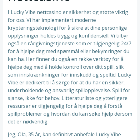
I Lucky Vibe nettcasino er sikkerhet og støtte viktig
for oss. Vi har implementert moderne
krypteringsteknologi for å sikre at dine personlige
opplysninger holdes trygg og konfidensiell. Vi tilbyr
også en rådgivningstjeneste som er tilgjengelig 24/7
for å hjelpe deg med spørsmål eller bekymringer du
kan ha. Her finner du også en rekke verktøy for å
hjelpe deg med å holde kontroll over ditt spill, slik
som innskrænkninger for innskudd og speltid. Lucky
Vibe er dedikert til å sørge for at du har en sikker,
underholdende og ansvarlig spillopplevelse. Spill for
sjanse, ikke for behov. Litteraturliste og ytterligere
ressursar er tilgjengelig for å hjelpe deg å forstå
spillproblemer og hvordan du kan søke hjelp dersom
det er nødvendig.
Jeg, Ola, 35 år, kan definitivt anbefale Lucky Vibe