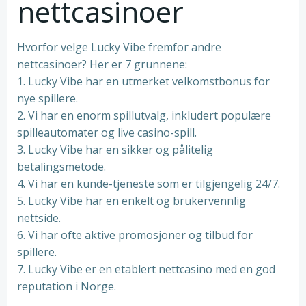
nettcasinoer
Hvorfor velge Lucky Vibe fremfor andre
nettcasinoer? Her er 7 grunnene:
1. Lucky Vibe har en utmerket velkomstbonus for
nye spillere.
2. Vi har en enorm spillutvalg, inkludert populære
spilleautomater og live casino-spill.
3. Lucky Vibe har en sikker og pålitelig
betalingsmetode.
4. Vi har en kunde-tjeneste som er tilgjengelig 24/7.
5. Lucky Vibe har en enkelt og brukervennlig
nettside.
6. Vi har ofte aktive promosjoner og tilbud for
spillere.
7. Lucky Vibe er en etablert nettcasino med en god
reputation i Norge.