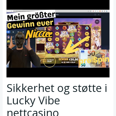
Sikkerhet og støtte i
Lucky Vibe
nettcasino