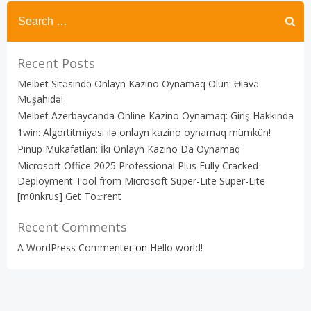
Recent Posts
Melbet Sitəsində Onlayn Kazino Oynamaq Olun: Əlavə
Müşahidə!
Melbet Azerbaycanda Online Kazino Oynamaq: Giriş Hakkında
1win: Algortitmiyası ilə onlayn kazino oynamaq mümkün!
Pinup Mukafatları: İki Onlayn Kazino Da Oynamaq
Microsoft Office 2025 Professional Plus Fully Cracked
Deployment Tool from Microsoft Super-Lite Super-Lite
[m0nkrus] Get To𝚛rent
Recent Comments
A WordPress Commenter
on
Hello world!