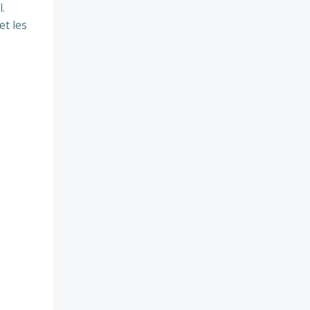
.
et les