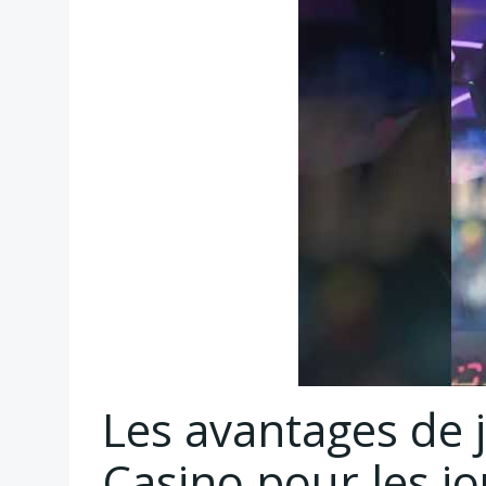
Les avantages de 
Casino pour les jo