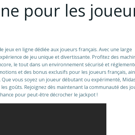
gne pour les joueu
jeux en ligne dédiée aux joueurs français. Avec une large
xpérience de jeu unique et divertissante. Profitez des machi
 encore, le tout dans un environnement sécurisé et réglement
ions et des bonus exclusifs pour les joueurs français, ain
j/7. Que vous soyez un joueur débutant ou expérimenté, Mida
s les goûts. Rejoignez dès maintenant la communauté des j
chance pour peut-être décrocher le jackpot !