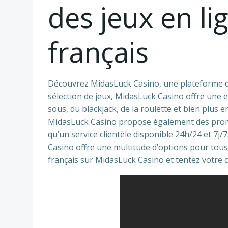
des jeux en li
français
Découvrez MidasLuck Casino, une plateforme de 
sélection de jeux, MidasLuck Casino offre une e
sous, du blackjack, de la roulette et bien plus
MidasLuck Casino propose également des promot
qu’un service clientèle disponible 24h/24 et 7
Casino offre une multitude d’options pour tou
français sur MidasLuck Casino et tentez votre 