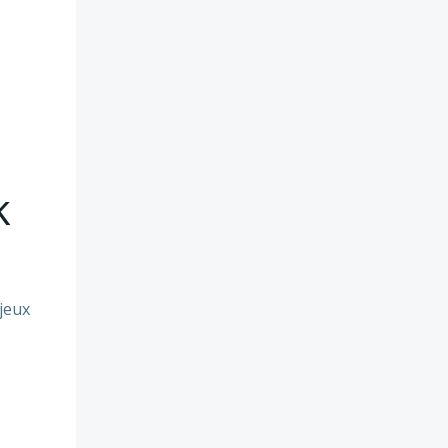
k
jeux