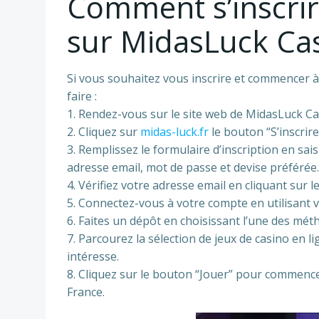
Comment s’inscri
sur MidasLuck Ca
Si vous souhaitez vous inscrire et commencer à
faire :
1. Rendez-vous sur le site web de MidasLuck Ca
2. Cliquez sur
midas-luck.fr
le bouton “S’inscrire
3. Remplissez le formulaire d’inscription en sa
adresse email, mot de passe et devise préférée.
4. Vérifiez votre adresse email en cliquant sur 
5. Connectez-vous à votre compte en utilisant v
6. Faites un dépôt en choisissant l’une des m
7. Parcourez la sélection de jeux de casino en 
intéresse.
8. Cliquez sur le bouton “Jouer” pour commenc
France.