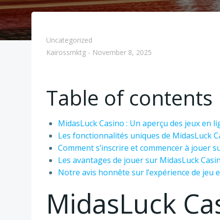
Uncategorized
Kairossmktg
-
November 8, 2025
Table of contents
MidasLuck Casino : Un aperçu des jeux en li
Les fonctionnalités uniques de MidasLuck Ca
Comment s’inscrire et commencer à jouer s
Les avantages de jouer sur MidasLuck Casin
Notre avis honnête sur l’expérience de jeu
MidasLuck Cas