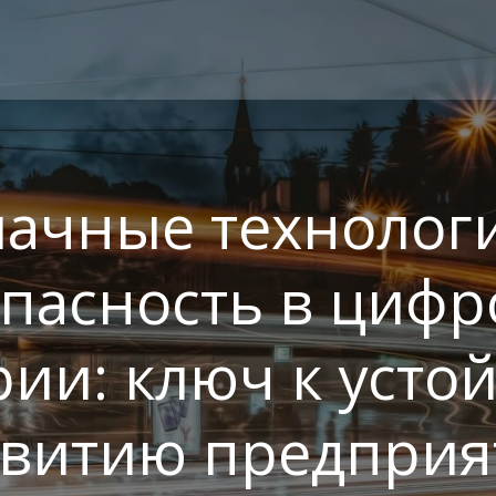
ачные технолог
пасность в циф
рии: ключ к усто
звитию предприя