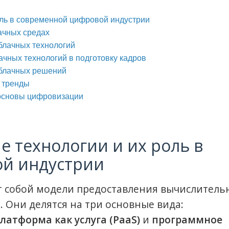
оль в современной цифровой индустрии
ачных средах
блачных технологий
ачных технологий в подготовку кадров
облачных решений
 тренды
 основы цифровизации
е технологии и их роль в
й индустрии
т собой модели предоставления вычислитель
. Они делятся на три основные вида:
латформа как услуга (PaaS)
и
программное