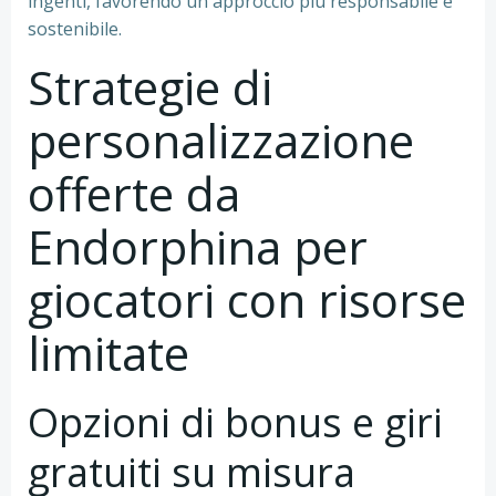
ingenti, favorendo un approccio più responsabile e
sostenibile.
Strategie di
personalizzazione
offerte da
Endorphina per
giocatori con risorse
limitate
Opzioni di bonus e giri
gratuiti su misura