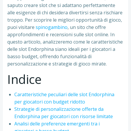
saputo creare slot che si adattano perfettamente
alle esigenze di chi desidera divertirsi senza rischiare
troppo. Per scoprire le migliori opportunità di gioco,
puoi visitare
spinogambino
, un sito che offre
approfondimenti e recensioni sulle slot online. In
questo articolo, analizzeremo come le caratteristiche
delle slot Endorphina siano ideali per i giocatori a
basso budget, offrendo funzionalità di
personalizzazione e strategie di gioco mirate.
Indice
Caratteristiche peculiari delle slot Endorphina
per giocatori con budget ridotto
Strategie di personalizzazione offerte da
Endorphina per giocatori con risorse limitate
Analisi delle preferenze emergenti tra i