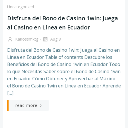
Uncategorized
Disfruta del Bono de Casino 1win: Juega
al Casino en Línea en Ecuador
-
Kairossmktg
Aug 8
Disfruta del Bono de Casino 1win: Juega al Casino en
Línea en Ecuador Table of contents Descubre los
Beneficios del Bono de Casino 1win en Ecuador Todo
lo que Necesitas Saber sobre el Bono de Casino 1win
en Ecuador Cómo Obtener y Aprovechar al Máximo
el Bono de Casino 1win en Línea en Ecuador Aprende
[…]
read more