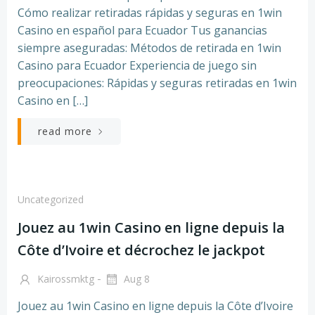
Cómo realizar retiradas rápidas y seguras en 1win
Casino en español para Ecuador Tus ganancias
siempre aseguradas: Métodos de retirada en 1win
Casino para Ecuador Experiencia de juego sin
preocupaciones: Rápidas y seguras retiradas en 1win
Casino en […]
read more
Uncategorized
Jouez au 1win Casino en ligne depuis la
Côte d’Ivoire et décrochez le jackpot
-
Kairossmktg
Aug 8
Jouez au 1win Casino en ligne depuis la Côte d’Ivoire