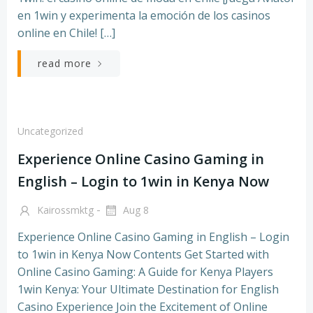
en 1win y experimenta la emoción de los casinos
online en Chile! […]
read more
Uncategorized
Experience Online Casino Gaming in
English – Login to 1win in Kenya Now
-
Kairossmktg
Aug 8
Experience Online Casino Gaming in English – Login
to 1win in Kenya Now Contents Get Started with
Online Casino Gaming: A Guide for Kenya Players
1win Kenya: Your Ultimate Destination for English
Casino Experience Join the Excitement of Online