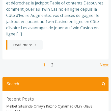
et décrochez le jackpot Table of contents Découvrez
comment jouer au 1win Casino en ligne depuis la
Côte d’Ivoire Augmentez vos chances de gagner le
jackpot en jouant au 1win Casino en ligne en Côte
d’Ivoire Les avantages de jouer au 1win Casino en
ligne […]
read more
Posts
Posts
Po
Page
Next
Page
1
2
navigation
navigation
na
Recent Posts
Melbet Sitəsində Onlayn Kazino Oynamaq Olun: Əlavə