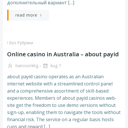
дополнительный вариант […]
read more
! Без Рубрики
Online casino in Australia – about payid
-
Kairossmktg
Aug 7
about payid casino operates as an Australian
internet website with a streamlined control panel
and a comprehensive assortment of skill-based
experiences. Members of about payid casinos web-
site get the freedom to use demo versions without
sign-up, enabling them to navigate the tools without
financial risk. The service on a regular basis hosts
cups and reward […]