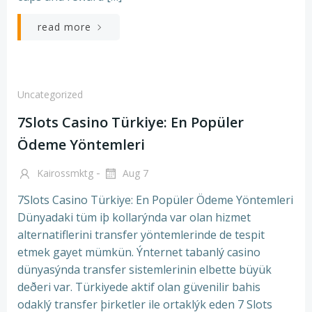
read more
Uncategorized
7Slots Casino Türkiye: En Popüler
Ödeme Yöntemleri
-
Kairossmktg
Aug 7
7Slots Casino Türkiye: En Popüler Ödeme Yöntemleri
Dünyadaki tüm iþ kollarýnda var olan hizmet
alternatiflerini transfer yöntemlerinde de tespit
etmek gayet mümkün. Ýnternet tabanlý casino
dünyasýnda transfer sistemlerinin elbette büyük
deðeri var. Türkiyede aktif olan güvenilir bahis
odaklý transfer þirketler ile ortaklýk eden 7 Slots