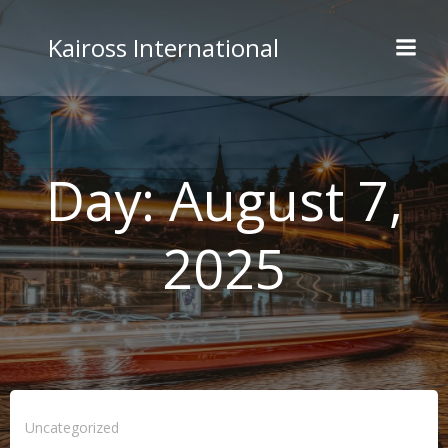
Skip
to
Kaiross International
content
Day:
August 7,
2025
Uncategorized