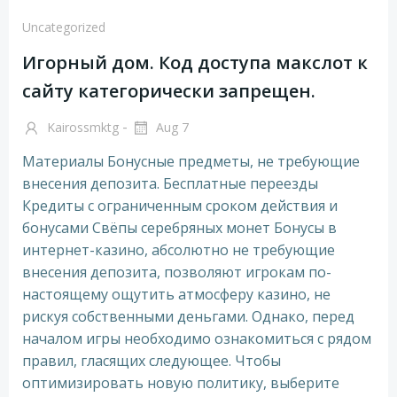
Uncategorized
Игорный дом. Код доступа макслот к
сайту категорически запрещен.
-
Kairossmktg
Aug 7
Материалы Бонусные предметы, не требующие
внесения депозита. Бесплатные переезды
Кредиты с ограниченным сроком действия и
бонусами Свёпы серебряных монет Бонусы в
интернет-казино, абсолютно не требующие
внесения депозита, позволяют игрокам по-
настоящему ощутить атмосферу казино, не
рискуя собственными деньгами. Однако, перед
началом игры необходимо ознакомиться с рядом
правил, гласящих следующее. Чтобы
оптимизировать новую политику, выберите