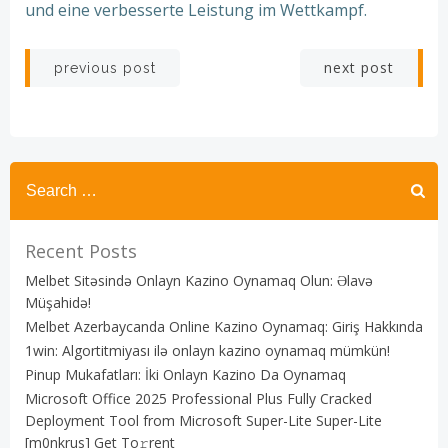
und eine verbesserte Leistung im Wettkampf.
Post
Post
next post
previous post
navigation
navigation
Recent Posts
Melbet Sitəsində Onlayn Kazino Oynamaq Olun: Əlavə
Müşahidə!
Melbet Azerbaycanda Online Kazino Oynamaq: Giriş Hakkında
1win: Algortitmiyası ilə onlayn kazino oynamaq mümkün!
Pinup Mukafatları: İki Onlayn Kazino Da Oynamaq
Microsoft Office 2025 Professional Plus Fully Cracked
Deployment Tool from Microsoft Super-Lite Super-Lite
[m0nkrus] Get To𝚛rent