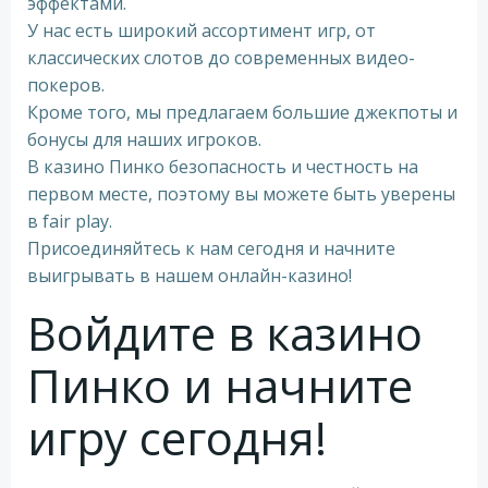
эффектами.
У нас есть широкий ассортимент игр, от
классических слотов до современных видео-
покеров.
Кроме того, мы предлагаем большие джекпоты и
бонусы для наших игроков.
В казино Пинко безопасность и честность на
первом месте, поэтому вы можете быть уверены
в fair play.
Присоединяйтесь к нам сегодня и начните
выигрывать в нашем онлайн-казино!
Войдите в казино
Пинко и начните
игру сегодня!