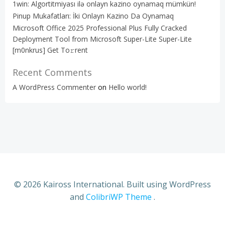
1win: Algortitmiyası ilə onlayn kazino oynamaq mümkün!
Pinup Mukafatları: İki Onlayn Kazino Da Oynamaq
Microsoft Office 2025 Professional Plus Fully Cracked
Deployment Tool from Microsoft Super-Lite Super-Lite
[m0nkrus] Get To𝚛rent
Recent Comments
A WordPress Commenter
on
Hello world!
© 2026 Kaiross International. Built using WordPress
and
ColibriWP Theme
.