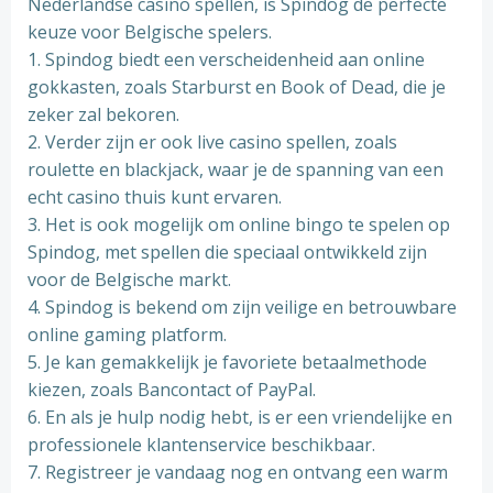
Nederlandse casino spellen, is Spindog de perfecte
keuze voor Belgische spelers.
1. Spindog biedt een verscheidenheid aan online
gokkasten, zoals Starburst en Book of Dead, die je
zeker zal bekoren.
2. Verder zijn er ook live casino spellen, zoals
roulette en blackjack, waar je de spanning van een
echt casino thuis kunt ervaren.
3. Het is ook mogelijk om online bingo te spelen op
Spindog, met spellen die speciaal ontwikkeld zijn
voor de Belgische markt.
4. Spindog is bekend om zijn veilige en betrouwbare
online gaming platform.
5. Je kan gemakkelijk je favoriete betaalmethode
kiezen, zoals Bancontact of PayPal.
6. En als je hulp nodig hebt, is er een vriendelijke en
professionele klantenservice beschikbaar.
7. Registreer je vandaag nog en ontvang een warm