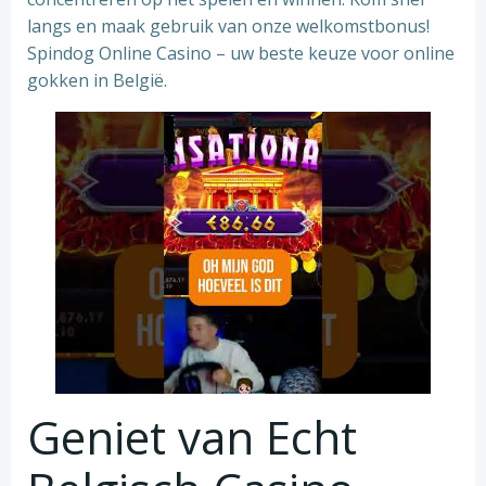
langs en maak gebruik van onze welkomstbonus!
Spindog Online Casino – uw beste keuze voor online
gokken in België.
Geniet van Echt