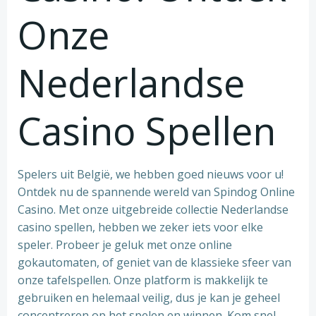
Onze
Nederlandse
Casino Spellen
Spelers uit België, we hebben goed nieuws voor u!
Ontdek nu de spannende wereld van Spindog Online
Casino. Met onze uitgebreide collectie Nederlandse
casino spellen, hebben we zeker iets voor elke
speler. Probeer je geluk met onze online
gokautomaten, of geniet van de klassieke sfeer van
onze tafelspellen. Onze platform is makkelijk te
gebruiken en helemaal veilig, dus je kan je geheel
concentreren op het spelen en winnen. Kom snel