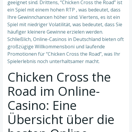
geeignet sind. Drittens, “Chicken Cross the Road” ist
ein Spiel mit einem hohen RTP , was bedeutet, dass
Ihre Gewinnchancen höher sind. Viertens, es ist ein
Spiel mit niedriger Volatilität, was bedeutet, dass Sie
häufiger kleinere Gewinne erzielen werden.
Schließlich, Online-Casinos in Deutschland bieten oft
großzügige Willkommensboni und laufende
Promotionen für “Chicken Cross the Road”, was Ihr
Spielerlebnis noch unterhaltsamer macht.
Chicken Cross the
Road im Online-
Casino: Eine
Übersicht über die