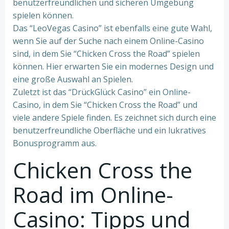
benutzerfreundlichen und sicheren Umgebung
spielen können.
Das “LeoVegas Casino” ist ebenfalls eine gute Wahl,
wenn Sie auf der Suche nach einem Online-Casino
sind, in dem Sie “Chicken Cross the Road” spielen
können. Hier erwarten Sie ein modernes Design und
eine große Auswahl an Spielen.
Zuletzt ist das “DrückGlück Casino” ein Online-
Casino, in dem Sie “Chicken Cross the Road” und
viele andere Spiele finden. Es zeichnet sich durch eine
benutzerfreundliche Oberfläche und ein lukratives
Bonusprogramm aus.
Chicken Cross the
Road im Online-
Casino: Tipps und