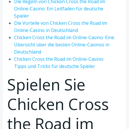
Die Regeln von Chicken Cross the Road im
Online-Casino: Ein Leitfaden für deutsche
Spieler
Die Vorteile von Chicken Cross the Road im
Online-Casino in Deutschland
Chicken Cross the Road im Online-Casino: Eine
Übersicht über die besten Online-Casinos in
Deutschland
Chicken Cross the Road im Online-Casino:
Tipps und Tricks für deutsche Spieler
Spielen Sie
Chicken Cross
the Road im