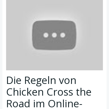
Die Regeln von
Chicken Cross the
Road im Online-