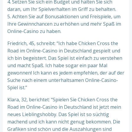
4. Setzen Sie sich ein Budget und halten Sie sich
daran, um Ihr Spielverhalten im Griff zu behalten.
5. Achten Sie auf Bonusaktionen und Freispiele, um
Ihre Gewinnchancen zu erhöhen und mehr Spaß im
Online-Casino zu haben.
Friedrich, 45, schreibt: “Ich habe Chicken Cross the
Road im Online-Casino in Deutschland gespielt und
ich bin begeistert. Das Spiel ist einfach zu verstehen
und macht Spaß. Ich habe sogar ein paar Mal
gewonnen! Ich kann es jedem empfehlen, der auf der
Suche nach einem unterhaltsamen Online-Casino-
Spiel ist.”
Klara, 32, berichtet: “Spielen Sie Chicken Cross the
Road im Online-Casino in Deutschland ist jetzt mein
neues Lieblingshobby. Das Spiel ist so süchtig
machend und ich kann nicht genug bekommen. Die
Grafiken sind schön und die Auszahlungen sind