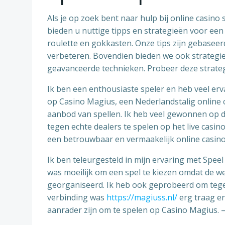
Als je op zoek bent naar hulp bij online casino
bieden u nuttige tipps en strategieën voor een 
roulette en gokkasten. Onze tips zijn gebaseer
verbeteren. Bovendien bieden we ook strategieë
geavanceerde technieken. Probeer deze strategi
Ik ben een enthousiaste speler en heb veel erv
op Casino Magius, een Nederlandstalig online c
aanbod van spellen. Ik heb veel gewonnen op 
tegen echte dealers te spelen op het live casi
een betrouwbaar en vermaakelijk online casino. 
Ik ben teleurgesteld in mijn ervaring met Spee
was moeilijk om een spel te kiezen omdat de we
georganiseerd. Ik heb ook geprobeerd om tegen 
verbinding was
https://magiuss.nl/
erg traag e
aanrader zijn om te spelen op Casino Magius. –