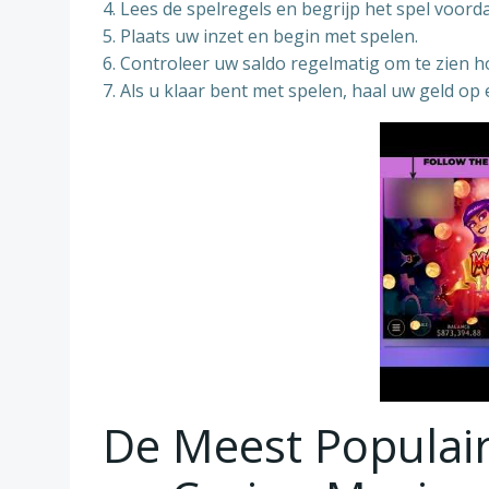
4. Lees de spelregels en begrijp het spel voorda
5. Plaats uw inzet en begin met spelen.
6. Controleer uw saldo regelmatig om te zien 
7. Als u klaar bent met spelen, haal uw geld op 
De Meest Populair