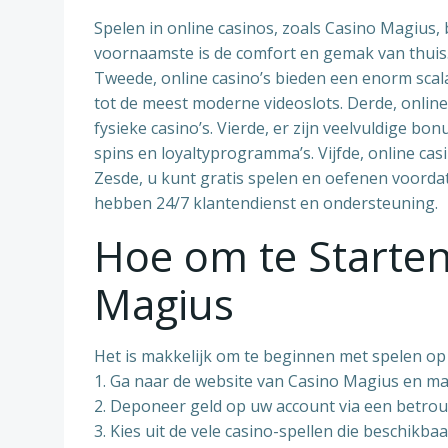
Spelen in online casinos, zoals Casino Magius, 
voornaamste is de comfort en gemak van thuis.
Tweede, online casino’s bieden een enorm scala 
tot de meest moderne videoslots. Derde, onli
fysieke casino’s. Vierde, er zijn veelvuldige 
spins en loyaltyprogramma’s. Vijfde, online ca
Zesde, u kunt gratis spelen en oefenen voordat u
hebben 24/7 klantendienst en ondersteuning.
Hoe om te Starte
Magius
Het is makkelijk om te beginnen met spelen op
1. Ga naar de website van Casino Magius en ma
2. Deponeer geld op uw account via een betro
3. Kies uit de vele casino-spellen die beschikbaa