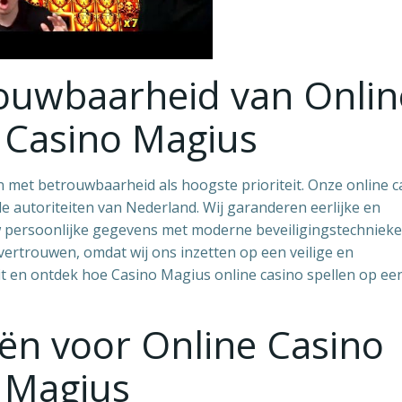
rouwbaarheid van Onlin
 Casino Magius
n met betrouwbaarheid als hoogste prioriteit. Onze online c
de autoriteiten van Nederland. Wij garanderen eerlijke en
 persoonlijke gegevens met moderne beveiligingstechnieke
vertrouwen, omdat wij ons inzetten op een veilige en
 en ontdek hoe Casino Magius online casino spellen op ee
eën voor Online Casino
 Magius