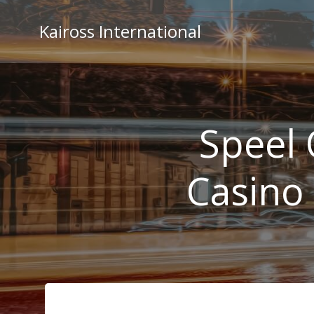
Skip
to
Kaiross International
content
Speel 
Casino