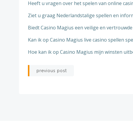
Heeft u vragen over het spelen van online cas
Ziet u graag Nederlandstalige spellen en infor
Biedt Casino Magius een veilige en vertrouwd
Kan ik op Casino Magius live casino spellen sp
Hoe kan ik op Casino Magius mijn winsten uitb
Post
previous post
navigation