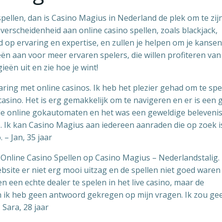
 spellen, dan is Casino Magius in Nederland de plek om te zij
verscheidenheid aan online casino spellen, zoals blackjack,
d op ervaring en expertise, en zullen je helpen om je kansen
n aan voor meer ervaren spelers, die willen profiteren van
eën uit en zie hoe je wint!
aring met online casinos. Ik heb het plezier gehad om te sp
asino. Het is erg gemakkelijk om te navigeren en er is een 
de online gokautomaten en het was een geweldige beleveni
no. Ik kan Casino Magius aan iedereen aanraden die op zoek i
– Jan, 35 jaar
l Online Casino Spellen op Casino Magius – Nederlandstalig.
bsite er niet erg mooi uitzag en de spellen niet goed waren
een echte dealer te spelen in het live casino, maar de
n ik heb geen antwoord gekregen op mijn vragen. Ik zou ge
 Sara, 28 jaar