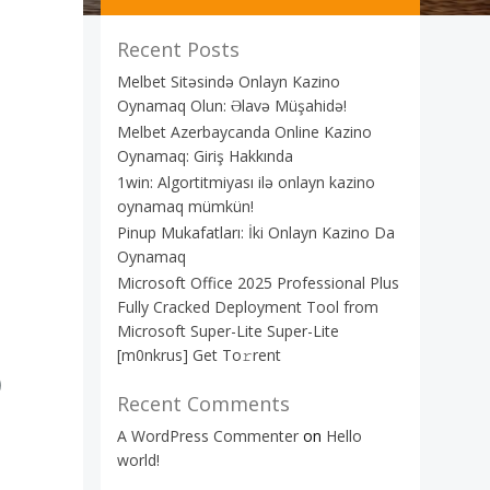
Recent Posts
Melbet Sitəsində Onlayn Kazino
Oynamaq Olun: Əlavə Müşahidə!
Melbet Azerbaycanda Online Kazino
Oynamaq: Giriş Hakkında
1win: Algortitmiyası ilə onlayn kazino
oynamaq mümkün!
Pinup Mukafatları: İki Onlayn Kazino Da
Oynamaq
Microsoft Office 2025 Professional Plus
Fully Cracked Deployment Tool from
Microsoft Super-Lite Super-Lite
o
[m0nkrus] Get To𝚛rent
Recent Comments
A WordPress Commenter
on
Hello
world!