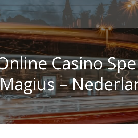
Online Casino Spe
 Magius – Nederlan