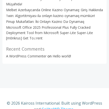
Müşahidə!
Melbet Azerbaycanda Online Kazino Oynamaq: Giriş Hakkında
1win: Algortitmiyası ilə onlayn kazino oynamaq mümkün!
Pinup Mukafatları: İki Onlayn Kazino Da Oynamaq
Microsoft Office 2025 Professional Plus Fully Cracked
Deployment Tool from Microsoft Super-Lite Super-Lite
[m0nkrus] Get To𝚛rent
Recent Comments
A WordPress Commenter
on
Hello world!
© 2026 Kaiross International. Built using WordPress