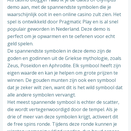
demo aan, met de spannendste symbolen die je
waarschijnlijk ooit in een online casino zult zien. Het
spel is ontwikkeld door Pragmatic Play en is al snel
populair geworden in Nederland. Deze demo is
perfect om je opwarmen en te oefenen voor echt
geld spelen.
De spannendste symbolen in deze demo zijn de
goden en godinnen uit de Griekse mythologie, zoals
Zeus, Poseidon en Aphrodite. Elk symbool heeft zijn
eigen waarde en kan je helpen om grote prijzen te
winnen. De gouden munten zijn ook een symbool
dat je zeker wilt zien, want dit is het wild symbool dat
alle andere symbolen vervangt.
Het meest spannende symbool is echter de scatter,
die wordt vertegenwoordigd door de tempel. Als je
drie of meer van deze symbolen krijgt, activeert dit
de free spins ronde. Tijdens deze ronde kunnen je