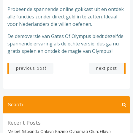
Probeer de spannende online gokkast uit en ontdek
alle functies zonder direct geld in te zetten. Ideaal
voor Nederlanders die willen oefenen.
De demoversie van Gates Of Olympus biedt dezelfde
spannende ervaring als de echte versie, dus ga nu
gratis spelen en ontdek de magie van Olympus!
Post
Post
next post
previous post
navigation
navigation
Recent Posts
Melbet Sitəsində Onlayn Kazino Oynamaq Olun: Əlavə