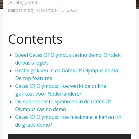
Uncategorized
Kairossmktg
-
November 13, 2025
Contents
Speel Gates Of Olympus casino demo: Ontdek
de basisregels
Gratis gokken in de Gates Of Olympus demo:
De top features
Gates Of Olympus: Hoe werkt de online
gokkast voor Nederlanders?
De spannendste symbolen in de Gates Of
Olympus casino demo
Gates Of Olympus: Hoe maximale je kansen in
de gratis demo?