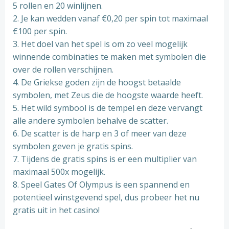
5 rollen en 20 winlijnen.
2. Je kan wedden vanaf €0,20 per spin tot maximaal
€100 per spin.
3. Het doel van het spel is om zo veel mogelijk
winnende combinaties te maken met symbolen die
over de rollen verschijnen.
4. De Griekse goden zijn de hoogst betaalde
symbolen, met Zeus die de hoogste waarde heeft.
5. Het wild symbool is de tempel en deze vervangt
alle andere symbolen behalve de scatter.
6. De scatter is de harp en 3 of meer van deze
symbolen geven je gratis spins.
7. Tijdens de gratis spins is er een multiplier van
maximaal 500x mogelijk.
8. Speel Gates Of Olympus is een spannend en
potentieel winstgevend spel, dus probeer het nu
gratis uit in het casino!