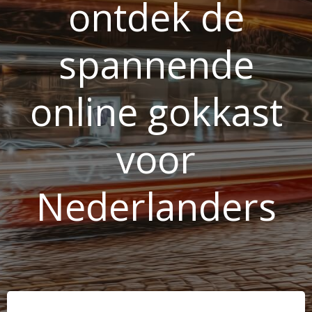
ontdek de
spannende
online gokkast
voor
Nederlanders