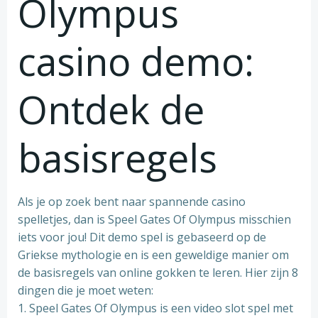
Olympus
casino demo:
Ontdek de
basisregels
Als je op zoek bent naar spannende casino
spelletjes, dan is Speel Gates Of Olympus misschien
iets voor jou! Dit demo spel is gebaseerd op de
Griekse mythologie en is een geweldige manier om
de basisregels van online gokken te leren. Hier zijn 8
dingen die je moet weten:
1. Speel Gates Of Olympus is een video slot spel met