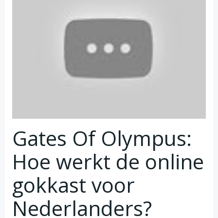
Gates Of Olympus:
Hoe werkt de online
gokkast voor
Nederlanders?