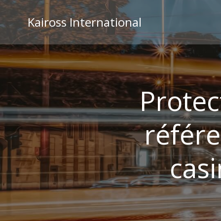
Skip
to
Kaiross International
content
Protec
référ
casi