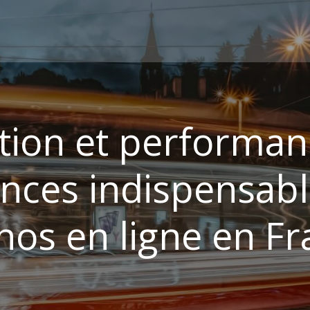
tion et performanc
ences indispensabl
nos en ligne en F