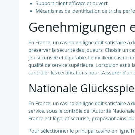
Support client efficace et ouvert
Mécanismes de identification de triche per
Genehmigungen e
En France, un casino en ligne doit satisfaire à
préserver la sécurité des joueurs. Choisir un cas
jeu sécurisée et équitable. Le meilleur casino e
qualité de service supérieure. Lorsqu’on est à l
contrôler les certifications pour s’assurer d’u
Nationale Glücksspi
En France, un casino en ligne doit satisfaire à
service, sous le contrôle de l’Autorité National
France est légal et sécurisé, proposant ainsi au
Pour sélectionner le principal casino en ligne fr