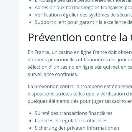
Encodage des data personnelles et monétai
Adhésion aux normes légales françaises pour
Vérification régulier des systèmes de sécuri
Support client pour garantir la excellence de
Prévention contre la
En France, un casino en ligne france doit observ
données personnelles et financières des joueurs
sélection d’ un casino en ligne sûr qui met en
surveillance continues.
La prévention contre la tromperie est égalemen
dispositions strictes telles que la vérification d
quelques éléments clés pour juger un casino en 
Sûreté des transactions financières
Licences et régulations officielles
Sicherung der privaten Informationen