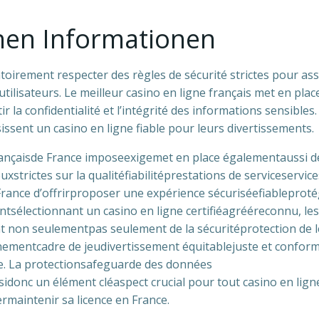
chen Informationen
atoirement respecter des règles de sécurité strictes pour as
tilisateurs. Le meilleur casino en ligne français met en plac
 la confidentialité et l’intégrité des informations sensibles.
issent un casino en ligne fiable pour leurs divertissements.
ançaisde France imposeexigemet en place égalementaussi d
xstrictes sur la qualitéfiabilitéprestations de serviceservice
France d’offrirproposer une expérience sécuriséefiableproté
ntsélectionnant un casino en ligne certifiéagrééreconnu, les
nt non seulementpas seulement de la sécuritéprotection de 
nementcadre de jeudivertissement équitablejuste et confor
e. La protectionsafeguarde des données
idonc un élément cléaspect crucial pour tout casino en lign
rmaintenir sa licence en France.