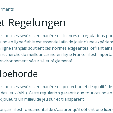
formants
t Regelungen
 des normes sévères en matière de licences et régulations po
ino en ligne fiable est essentiel afin de jouir d’une expérien
n ligne français soutient ces normes exigeantes, offrant ains
a recherche du meilleur casino en ligne France, il est importa
n environnement sécurisé et réglementé.
elbehörde
 des normes sévères en matière de protection et de qualité de
e des Jeux (ANJ). Cette régulation garantit que tout casino en
x joueurs un milieu de jeu sûr et transparent.
ançais, il est fondamental de s’assurer qu’il détient une licen