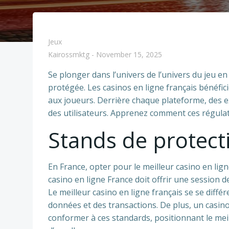
Jeux
Kairossmktg
-
November 15, 2025
Se plonger dans l’univers de l’univers du jeu en
protégée. Les casinos en ligne français bénéfic
aux joueurs. Derrière chaque plateforme, des exi
des utilisateurs. Apprenez comment ces régulatio
Stands de protecti
En France, opter pour le meilleur casino en lig
casino en ligne France doit offrir une session 
Le meilleur casino en ligne français se se diffé
données et des transactions. De plus, un casino 
conformer à ces standards, positionnant le mei