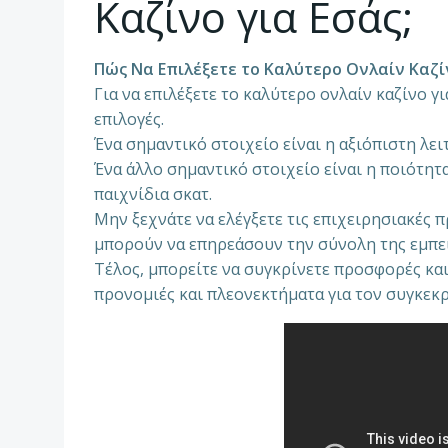
Καζίνο για Εσάς;
Πώς Να Επιλέξετε το Καλύτερο Ονλαίν Καζίν
Για να επιλέξετε το καλύτερο ονλαίν καζίνο γ
επιλογές.
Ένα σημαντικό στοιχείο είναι η αξιόπιστη λε
Ένα άλλο σημαντικό στοιχείο είναι η ποιότητ
παιχνίδια σκατ.
Μην ξεχνάτε να ελέγξετε τις επιχειρησιακές 
μπορούν να επηρεάσουν την σύνολη της εμπει
Τέλος, μπορείτε να συγκρίνετε προσφορές και
προνομιές και πλεονεκτήματα για τον συγκεκ