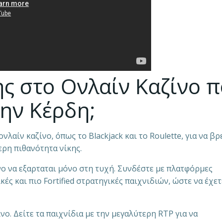
ης στο Ονλαίν Καζίνο 
ην Κέρδη;
νλαίν καζίνο, όπως το Blackjack και το Roulette, για να βρ
ερη πιθανότητα νίκης.
νο να εξαρταται μόνο στη τυχή. Συνδέστε με πλατφόρμες
κές και πιο Fortified στρατηγικές παιχνιδιών, ώστε να έχετ
ο. Δείτε τα παιχνίδια με την μεγαλύτερη RTP για να