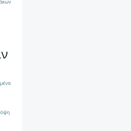
ηάκων
ίν
υμένα
υπόψη