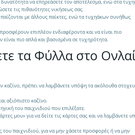
τη δυνατότητα να επηρεάσετε τον αποτέλεσμα, ενώ στα τυχ
ιώσετε τις πιθανότητες νικήσεως σας.
 παίζονται με άλλους παίκτες, ενώ τα τυχηάκων συνήθως
 προσφέρουν επιπλέον ενδιαφέροντα και να είναι πιο
ν είναι πιο απλά και βασισμένα σε τυχηρότητα.
ετε τα Φύλλα στο Ονλα
λαίν καζίνο, πρέπει να λαμβάνετε υπόψη τα ακόλουθα στοχε
και αξιόπιστο καζίνο.
τηγική του παιχνιδιού που επιλέξατε.
κάρτες μου» για να δείτε τις κάρτες σας και να λαμβάνετε 
ς του παιχνιδιού, για να μην χάσετε προσφορές ή να μην