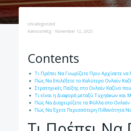
Uncategorized
Kairossmktg
-
November 12, 2025
Contents
Τι Πρέπει Να Γνωρίζετε Πριν Αρχίσετε να 
Πώς Να Επιλέξετε το Καλύτερο Ονλαίν Καζί
Στρατηγικές Παίξης στο Ονλαίν Καζίνο πο
Τι είναι η Διαφορά μεταξύ Τυχηάκων και 
Πώς Να Διαχειρίζετε τα Φύλλα στο Ονλαίν 
Πώς Να Έχετε Περισσότερη Πιθανότητα Να 
Τι Πρέπει Να 