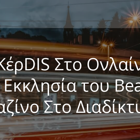
ΚέρDIS Στο Ονλαίν
ν Εκκλησία του Bea
αζίνο Στο Διαδίκτ