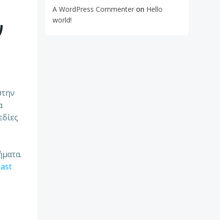
A WordPress Commenter
on
Hello
ν
world!
στην
α
εδίες
ήματα.
ast