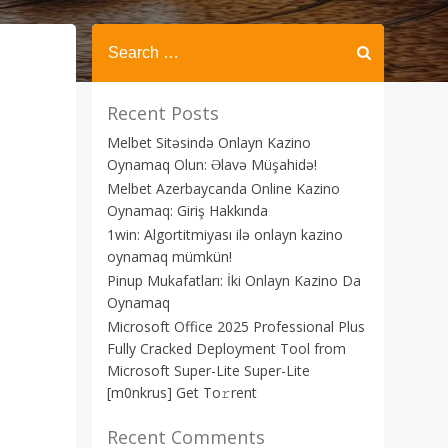
Recent Posts
Melbet Sitəsində Onlayn Kazino
Oynamaq Olun: Əlavə Müşahidə!
Melbet Azerbaycanda Online Kazino
Oynamaq: Giriş Hakkında
1win: Algortitmiyası ilə onlayn kazino
oynamaq mümkün!
Pinup Mukafatları: İki Onlayn Kazino Da
Oynamaq
Microsoft Office 2025 Professional Plus
Fully Cracked Deployment Tool from
Microsoft Super-Lite Super-Lite
[m0nkrus] Get To𝚛rent
Recent Comments