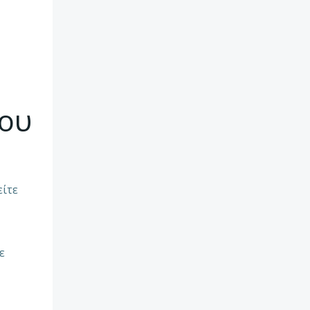
που
είτε
ε