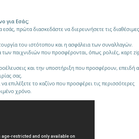
ο για Εσάς;
ια εσάς, πρώτα διασκεδάστε να διερευνήσετε τις διαθέσιμε
ιτουργία του ιστότοπου και η ασφάλεια των συναλλαγών.
α των παιχνιδιών που προσφέρονται, όπως ρολιές, καρτ zi
προέλευσεις και την υποστήριξη που προσφέρουν, επειδή 
ρίας σας.
 να επιλέξετε το καζίνο που προσφέρει τις περισσότερες
ριμένο χρόνο.