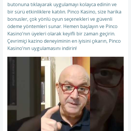
butonuna tıklayarak uygulamayı kolayca edinin ve
bir sürü etkinliklere katılın. Pinco Kasino, size harika
bonusler, çok yönlü oyun seçenekleri ve güvenli
ödeme yöntemleri sunar. Hemen başlayın ve Pinco
Kasino’nın üyeleri olarak keyifli bir zaman geçirin.
Çevrimiçi kazino deneyiminin en iyisini çıkarın, Pinco
Kasino’nın uygulamasını indirin!