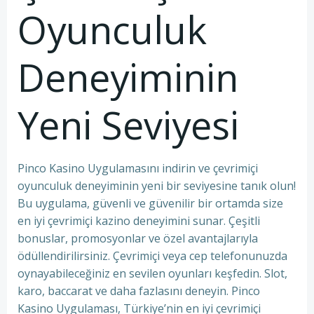
Oyunculuk
Deneyiminin
Yeni Seviyesi
Pinco Kasino Uygulamasını indirin ve çevrimiçi
oyunculuk deneyiminin yeni bir seviyesine tanık olun!
Bu uygulama, güvenli ve güvenilir bir ortamda size
en iyi çevrimiçi kazino deneyimini sunar. Çeşitli
bonuslar, promosyonlar ve özel avantajlarıyla
ödüllendirilirsiniz. Çevrimiçi veya cep telefonunuzda
oynayabileceğiniz en sevilen oyunları keşfedin. Slot,
karo, baccarat ve daha fazlasını deneyin. Pinco
Kasino Uygulaması, Türkiye’nin en iyi çevrimiçi