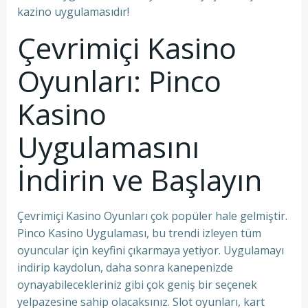
kazino uygulamasıdır!
Çevrimiçi Kasino
Oyunları: Pinco
Kasino
Uygulamasını
İndirin ve Başlayın
Çevrimiçi Kasino Oyunları çok popüler hale gelmiştir.
Pinco Kasino Uygulaması, bu trendi izleyen tüm
oyuncular için keyfini çıkarmaya yetiyor. Uygulamayı
indirip kaydolun, daha sonra kanepenizde
oynayabilecekleriniz gibi çok geniş bir seçenek
yelpazesine sahip olacaksınız. Slot oyunları, kart