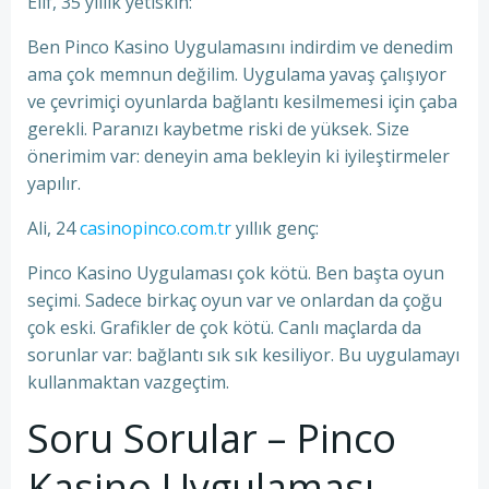
Elif, 35 yıllık yetiskin:
Ben Pinco Kasino Uygulamasını indirdim ve denedim
ama çok memnun değilim. Uygulama yavaş çalışıyor
ve çevrimiçi oyunlarda bağlantı kesilmemesi için çaba
gerekli. Paranızı kaybetme riski de yüksek. Size
önerimim var: deneyin ama bekleyin ki iyileştirmeler
yapılır.
Ali, 24
casinopinco.com.tr
yıllık genç:
Pinco Kasino Uygulaması çok kötü. Ben başta oyun
seçimi. Sadece birkaç oyun var ve onlardan da çoğu
çok eski. Grafikler de çok kötü. Canlı maçlarda da
sorunlar var: bağlantı sık sık kesiliyor. Bu uygulamayı
kullanmaktan vazgeçtim.
Soru Sorular – Pinco
Kasino Uygulaması