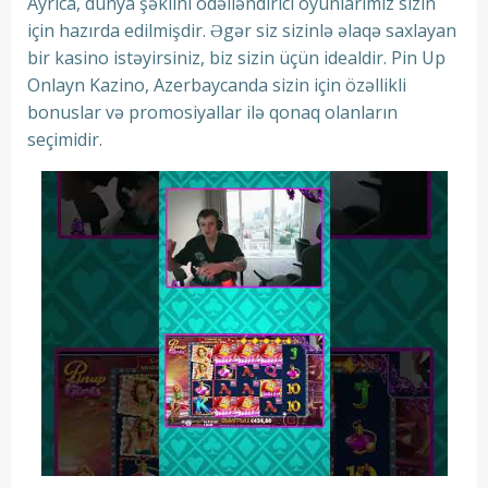
Ayrıca, dünya şəklini ödəlləndirici oyunlarımız sizin
için hazırda edilmişdir. Əgər siz sizinlə əlaqə saxlayan
bir kasino istəyirsiniz, biz sizin üçün idealdir. Pin Up
Onlayn Kazino, Azerbaycanda sizin için özəllikli
bonuslar və promosiyallar ilə qonaq olanların
seçimidir.