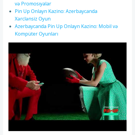
və Promosıyalar
Pin Up Onlayn Kazino: Azerbaycanda
Xərclənsiz Oyun
Azerbaycanda Pin Up Onlayn Kazino: Mobil və
Kompüter Oyunları