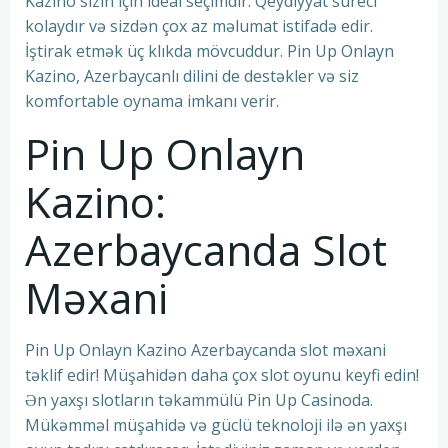
Kazino sizin için ideal seçimdir. Qeydiyyat süreci
kolaydır və sizdən çox az məlumat istifadə edir.
İştirak etmək üç klıkda mövcuddur. Pin Up Onlayn
Kazino, Azerbaycanlı dilini de destəkler və siz
komfortable oynama imkanı verir.
Pin Up Onlayn
Kazino:
Azerbaycanda Slot
Məxani
Pin Up Onlayn Kazino Azerbaycanda slot məxani
təklif edir! Müşahidən daha çox slot oyunu keyfi edin!
Ən yaxşı slotların təkammülü Pin Up Casinoda.
Mükəmməl müşahidə və güclü teknoloji ilə ən yaxşı