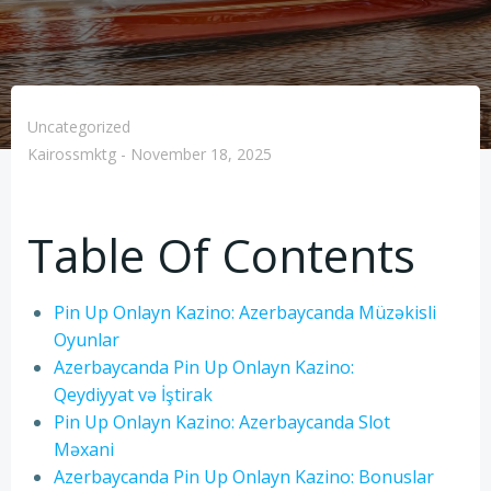
Uncategorized
Kairossmktg
-
November 18, 2025
Table Of Contents
Pin Up Onlayn Kazino: Azerbaycanda Müzəkisli
Oyunlar
Azerbaycanda Pin Up Onlayn Kazino:
Qeydiyyat və İştirak
Pin Up Onlayn Kazino: Azerbaycanda Slot
Məxani
Azerbaycanda Pin Up Onlayn Kazino: Bonuslar