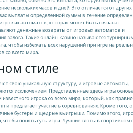
 от казино, обычно это выплата, которую вы получаете
ие нескольких часов и дней. Это отличается от других
т вас выплаты определенной суммы в течение определе
 игровых автоматов, которая может быть связана с
авляют денежные возвраты от игровых автоматов и
ния залога. Такие онлайн-казино называются турнирны
та, чтобы избежать всех нарушений при игре на реаль
в со всего мира.
ном стиле
меют свою уникальную структуру, и игровые автоматы,
яются исключением. Представленные здесь игры основ
известного игрока со всего мира, который, как правил
п и предлагает участие в соревнованиях. Кроме того, 
ичные бустеры и щедрые выигрыши. Помимо этого, игр
чтобы понять суть игры. Лучшие слоты в спортивном 