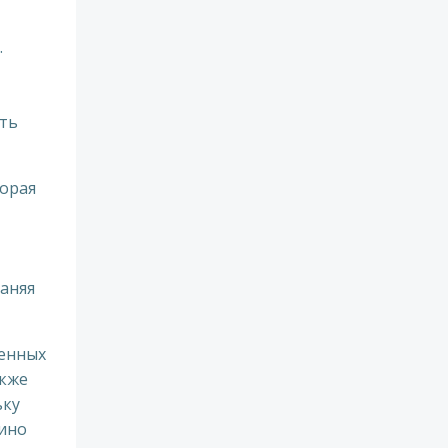
.
ать
орая
аняя
женных
акже
ьку
зино