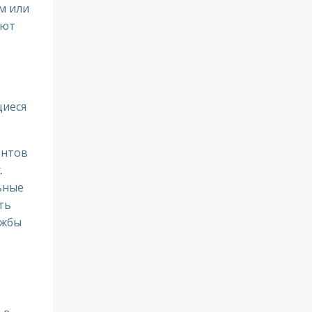
м или
ают
щиеся
ентов
.
ьные
ть
ужбы