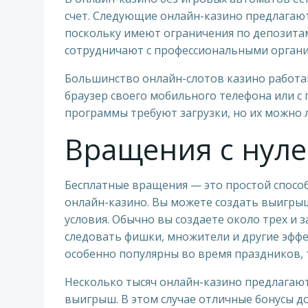
счет. Следующие онлайн-казино предлагаю
поскольку имеют ограничения по депозитам
сотрудничают с профессиональными органи
Большинство онлайн-слотов казино работа
браузер своего мобильного телефона или 
программы требуют загрузки, но их можно л
Вращения с нул
Бесплатные вращения — это простой спосо
онлайн-казино. Вы можете создать выигры
условия. Обычно вы создаете около трех и 
следовать фишки, множители и другие эфф
особенно популярны во время праздников, 
Несколько тысяч онлайн-казино предлагаю
выигрыш. В этом случае отличные бонусы до