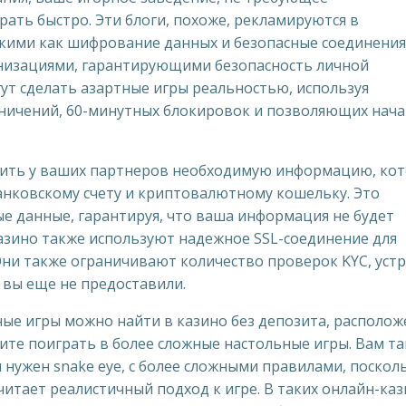
ать быстро. Эти блоги, похоже, рекламируются в
акими как шифрование данных и безопасные соединения
анизациями, гарантирующими безопасность личной
гут сделать азартные игры реальностью, используя
аничений, 60-минутных блокировок и позволяющих нач
сить у ваших партнеров необходимую информацию, кот
анковскому счету и криптовалютному кошельку. Это
е данные, гарантируя, что ваша информация не будет
азино также используют надежное SSL-соединение для
ни также ограничивают количество проверок KYC, устр
 вы еще не предоставили.
ые игры можно найти в казино без депозита, располо
тите поиграть в более сложные настольные игры. Вам т
м нужен snake eye, с более сложными правилами, поскол
читает реалистичный подход к игре. В таких онлайн-ка