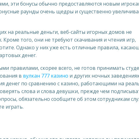
лами, эти бонусы обычно предоставляются новым игрока
Бонусные раунды очень щедры и существенно увеличив
их на реальные деньги, веб-сайты игорных домов не
 Кроме того, они не требуют скачивания и чтения игр,
хотите. Однако у них уже есть отличные правила, касаю
артовых денег.
ыми правилами, скорее всего, не готов принимать студ
нования в
вулкан 777 казино
и других ночных заведениях
ния денег по сравнению с казино, работающими на реал
оверять слова и слова девушки, прежде чем подписыва
вопросы, обязательно сообщите об этом сотрудникам сл
е играть.