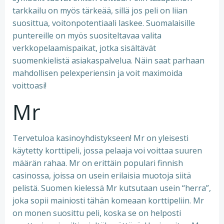
tarkkailu on myös tärkeää, sillä jos peli on liian
suosittua, voitonpotentiaali laskee. Suomalaisille
puntereille on myös suositeltavaa valita
verkkopelaamispaikat, jotka sisältävät
suomenkielistä asiakaspalvelua. Näin saat parhaan
mahdollisen pelexperiensin ja voit maximoida
voittoasi!
Mr
Tervetuloa kasinoyhdistykseen! Mr on yleisesti
käytetty korttipeli, jossa pelaaja voi voittaa suuren
määrän rahaa. Mr on erittäin populari finnish
casinossa, joissa on usein erilaisia muotoja siitä
pelistä. Suomen kielessä Mr kutsutaan usein “herra”,
joka sopii mainiosti tähän komeaan korttipeliin. Mr
on monen suosittu peli, koska se on helposti