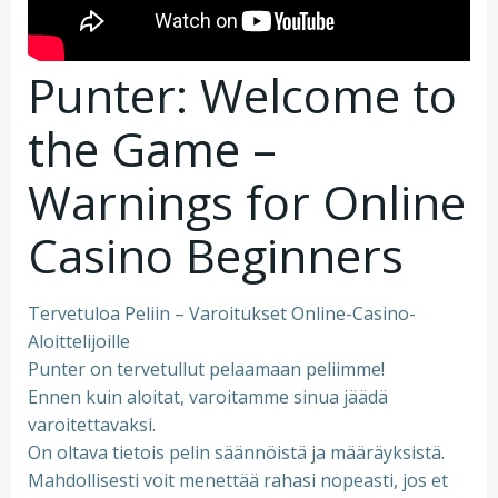
Punter: Welcome to
the Game –
Warnings for Online
Casino Beginners
Tervetuloa Peliin – Varoitukset Online-Casino-
Aloittelijoille
Punter on tervetullut pelaamaan peliimme!
Ennen kuin aloitat, varoitamme sinua jäädä
varoitettavaksi.
On oltava tietois pelin säännöistä ja määräyksistä.
Mahdollisesti voit menettää rahasi nopeasti, jos et