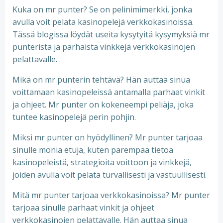
Kuka on mr punter? Se on pelinimimerkki, jonka
avulla voit pelata kasinopelejä verkkokasinoissa.
Tässä blogissa löydät useita kysytyitä kysymyksiä mr
punterista ja parhaista vinkkejä verkkokasinojen
pelattavalle.
Mikä on mr punterin tehtävä? Hän auttaa sinua
voittamaan kasinopeleissä antamalla parhaat vinkit
ja ohjeet. Mr punter on kokeneempi peliäja, joka
tuntee kasinopelejä perin pohjin.
Miksi mr punter on hyödyllinen? Mr punter tarjoaa
sinulle monia etuja, kuten parempaa tietoa
kasinopeleistä, strategioita voittoon ja vinkkejä,
joiden avulla voit pelata turvallisesti ja vastuullisesti.
Mitä mr punter tarjoaa verkkokasinoissa? Mr punter
tarjoaa sinulle parhaat vinkit ja ohjeet
verkkokasinojen pelattavalle. Hän auttaa sinua