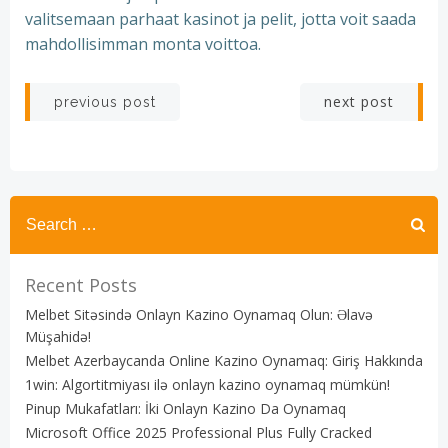
valitsemaan parhaat kasinot ja pelit, jotta voit saada
mahdollisimman monta voittoa.
Post
Post
next post
previous post
navigation
navigation
Recent Posts
Melbet Sitəsində Onlayn Kazino Oynamaq Olun: Əlavə
Müşahidə!
Melbet Azerbaycanda Online Kazino Oynamaq: Giriş Hakkında
1win: Algortitmiyası ilə onlayn kazino oynamaq mümkün!
Pinup Mukafatları: İki Onlayn Kazino Da Oynamaq
Microsoft Office 2025 Professional Plus Fully Cracked