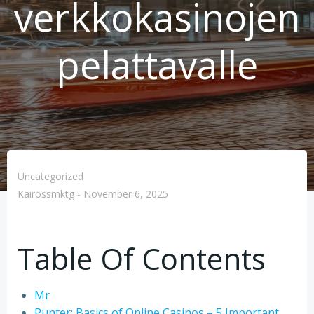
verkkokasinojen
pelattavalle
Uncategorized
Kairossmktg
-
November 6, 2025
Table Of Contents
Mr
Punter: Basics of Online Casinos – 5 Important