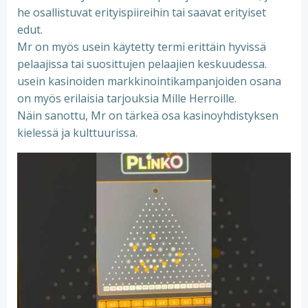
he osallistuvat erityispiireihin tai saavat erityiset
edut.
Mr on myös usein käytetty termi erittäin hyvissä
pelaajissa tai suosittujen pelaajien keskuudessa.
usein kasinoiden markkinointikampanjoiden osana
on myös erilaisia tarjouksia Mille Herroille.
Näin sanottu, Mr on tärkeä osa kasinoyhdistyksen
kielessä ja kulttuurissa.