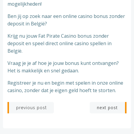
mogelijkheden!
Ben jij op zoek naar een online casino bonus zonder
deposit in België?
Krijg nu jouw Fat Pirate Casino bonus zonder
deposit en speel direct online casino spellen in
België.
Vraag je je af hoe je jouw bonus kunt ontvangen?
Het is makkelijk en snel gedaan.
Registreer je nu en begin met spelen in onze online
casino, zonder dat je eigen geld hoeft te storten.
Post
Post
next post
previous post
navigation
navigation