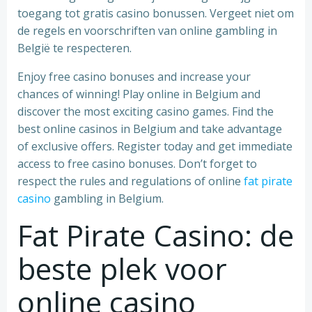
toegang tot gratis casino bonussen. Vergeet niet om
de regels en voorschriften van online gambling in
België te respecteren.
Enjoy free casino bonuses and increase your
chances of winning! Play online in Belgium and
discover the most exciting casino games. Find the
best online casinos in Belgium and take advantage
of exclusive offers. Register today and get immediate
access to free casino bonuses. Don’t forget to
respect the rules and regulations of online
fat pirate
casino
gambling in Belgium.
Fat Pirate Casino: de
beste plek voor
online casino