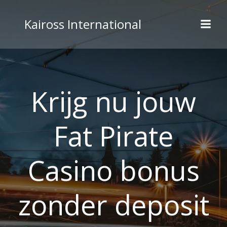
Skip
to
Kaiross International
content
Krijg nu jouw
Fat Pirate
Casino bonus
zonder deposit