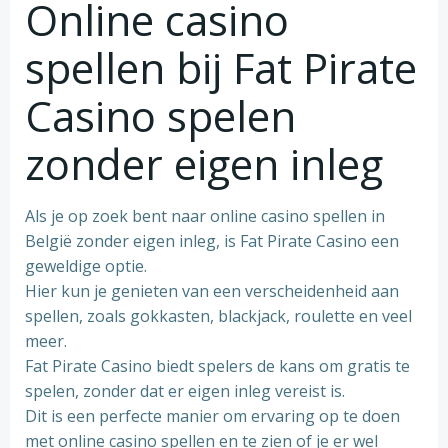
Online casino
spellen bij Fat Pirate
Casino spelen
zonder eigen inleg
Als je op zoek bent naar online casino spellen in
België zonder eigen inleg, is Fat Pirate Casino een
geweldige optie.
Hier kun je genieten van een verscheidenheid aan
spellen, zoals gokkasten, blackjack, roulette en veel
meer.
Fat Pirate Casino biedt spelers de kans om gratis te
spelen, zonder dat er eigen inleg vereist is.
Dit is een perfecte manier om ervaring op te doen
met online casino spellen en te zien of je er wel