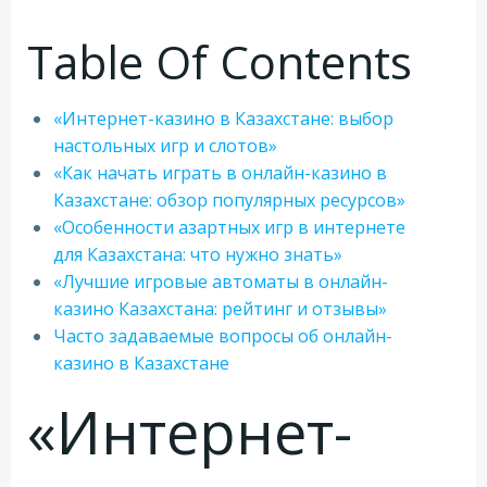
Table Of Contents
«Интернет-казино в Казахстане: выбор
настольных игр и слотов»
«Как начать играть в онлайн-казино в
Казахстане: обзор популярных ресурсов»
«Особенности азартных игр в интернете
для Казахстана: что нужно знать»
«Лучшие игровые автоматы в онлайн-
казино Казахстана: рейтинг и отзывы»
Часто задаваемые вопросы об онлайн-
казино в Казахстане
«Интернет-