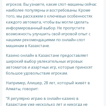
игроков. Вы узнаете, какие слот-машины сейчас
наиболее популярны и востребованы. Кроме
того, мы расскажем о ключевых особенностях
каждого автомата, чтобы вы могли сделать
информированный выбор. Не пропустите
возможность улучшить свой игровой опыт с
нашими рекомендациями по онлайн-слот
машинам в Казахстане.
Казино онлайн в Казахстане предоставляет
широкий выбор увлекательных игровых
автоматов и азартных игр, которые приносят
большое удовольствие игрокам.
Например, Алишер, 28 лет, который живёт в
Алматы, говорит:
“Я регулярно играю в онлайн-казино в
Казахстане уже несколько лет и никогда не