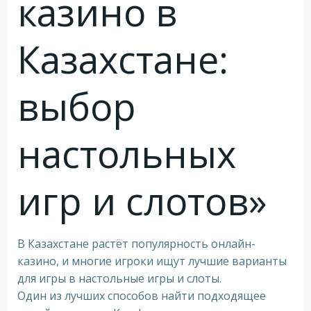
казино в
Казахстане:
выбор
настольных
игр и слотов»
В Казахстане растёт популярность онлайн-
казино, и многие игроки ищут лучшие варианты
для игры в настольные игры и слоты.
Один из лучших способов найти подходящее