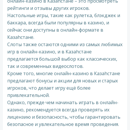
онлайн-казино в Казаhстане – это просмотреть
рейтинги и отзывы других игроков.
Настольные игры, такие как рулетка, блэкджек и
баккара, всегда были популярны в казино, и
сейчас они доступны в онлайн-формате в
Казаhстане.
Слоты также остаются одними из самых любимых
игр в онлайн-казино, и в Казаhстане
предлагается большой выбор как классических,
так и современных видеослотов.
Кроме того, многие онлайн-казино в Казаhстане
предлагают бонусы и акции для новых и старых
игроков, что делает игру ещё более
привлекательной.
Однако, прежде чем начинать играть в онлайн-
казино, рекомендуется всегда проверять их
лицензию и безопасность, чтобы гарантировать
безопасное и увлекательное время проведения.