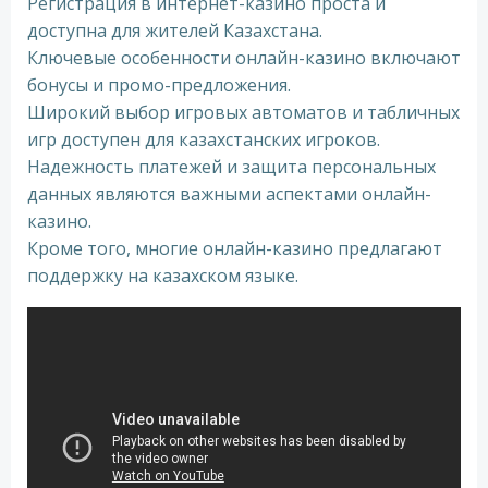
Регистрация в интернет-казино проста и
доступна для жителей Казахстана.
Ключевые особенности онлайн-казино включают
бонусы и промо-предложения.
Широкий выбор игровых автоматов и табличных
игр доступен для казахстанских игроков.
Надежность платежей и защита персональных
данных являются важными аспектами онлайн-
казино.
Кроме того, многие онлайн-казино предлагают
поддержку на казахском языке.