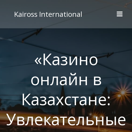
Skip
to
Kaiross International
content
«Казино
онлайн в
Казахстане:
Увлекательные