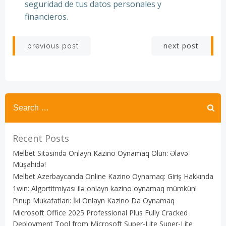
seguridad de tus datos personales y
financieros.
Post
Post
next post
previous post
navigation
navigation
Recent Posts
Melbet Sitəsində Onlayn Kazino Oynamaq Olun: Əlavə
Müşahidə!
Melbet Azerbaycanda Online Kazino Oynamaq: Giriş Hakkında
1win: Algortitmiyası ilə onlayn kazino oynamaq mümkün!
Pinup Mukafatları: İki Onlayn Kazino Da Oynamaq
Microsoft Office 2025 Professional Plus Fully Cracked
Deployment Tool from Microsoft Super-Lite Super-Lite