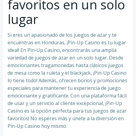
favoritos en un solo
lugar
Si eres un apasionado de los juegos de azar y te
encuentras en Honduras, ¡Pin-Up Casino es tu lugar
ideal! En Pin-Up Casino, encontrarás una amplia
variedad de juegos de azar en un solo lugar. Desde
emocionantes tragamonedas hasta clásicos juegos
de mesa como la ruleta y el blackjack, ¡Pin-Up Casino
lo tiene todo! Además, ofrecen bonos y promociones
especiales para mantener tu experiencia de juego
emocionante y gratificante. Con una plataforma fácil
de usar y un servicio al cliente excepcional, ¡Pin-Up
Casino es la opción perfecta para tus juegos de azar
favoritos! No esperes más y únete a la diversión en
Pin-Up Casino hoy mismo.