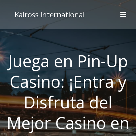
Skip
to
Kaiross International
content
Juega en Pin-Up
Casino: ¡Entra y
Disfruta del
Mejor Casino en