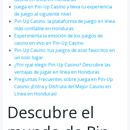
Juega en Pin-Up Casino y lleva tu experiencia
de juego al siguiente nivel
Pin-Up Casino: la plataforma de juego en línea
más confiable en Honduras
Experimenta la emoción de los juegos de
casino en vivo en Pin-Up Casino
Pin-Up Casino: tus juegos de azar favoritos en
un solo lugar
¿Por qué elegir Pin-Up Casino? Descubre las
ventajas de jugar en línea en Honduras
Preguntas Frecuentes sobre Juega en Pin-Up
Casino: ¡Entra y Disfruta del Mejor Casino en
Línea en Honduras!
Descubre el