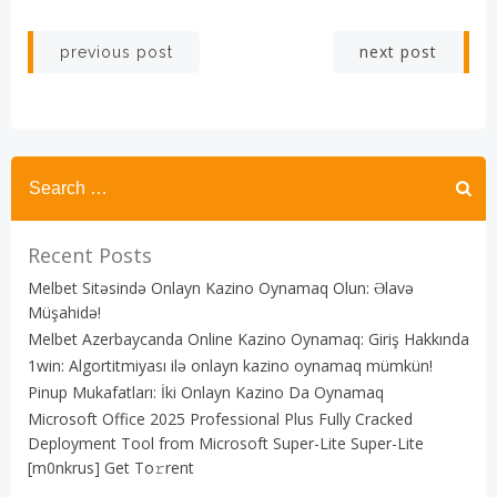
Post
Post
next post
previous post
navigation
navigation
Recent Posts
Melbet Sitəsində Onlayn Kazino Oynamaq Olun: Əlavə
Müşahidə!
Melbet Azerbaycanda Online Kazino Oynamaq: Giriş Hakkında
1win: Algortitmiyası ilə onlayn kazino oynamaq mümkün!
Pinup Mukafatları: İki Onlayn Kazino Da Oynamaq
Microsoft Office 2025 Professional Plus Fully Cracked
Deployment Tool from Microsoft Super-Lite Super-Lite
[m0nkrus] Get To𝚛rent