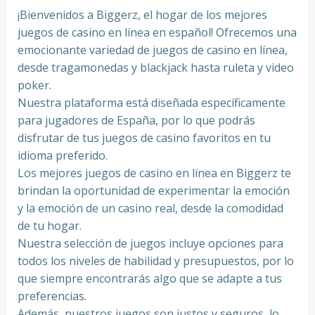
¡Bienvenidos a Biggerz, el hogar de los mejores
juegos de casino en línea en español! Ofrecemos una
emocionante variedad de juegos de casino en línea,
desde tragamonedas y blackjack hasta ruleta y video
poker.
Nuestra plataforma está diseñada específicamente
para jugadores de España, por lo que podrás
disfrutar de tus juegos de casino favoritos en tu
idioma preferido.
Los mejores juegos de casino en línea en Biggerz te
brindan la oportunidad de experimentar la emoción
y la emoción de un casino real, desde la comodidad
de tu hogar.
Nuestra selección de juegos incluye opciones para
todos los niveles de habilidad y presupuestos, por lo
que siempre encontrarás algo que se adapte a tus
preferencias.
Además, nuestros juegos son justos y seguros, lo