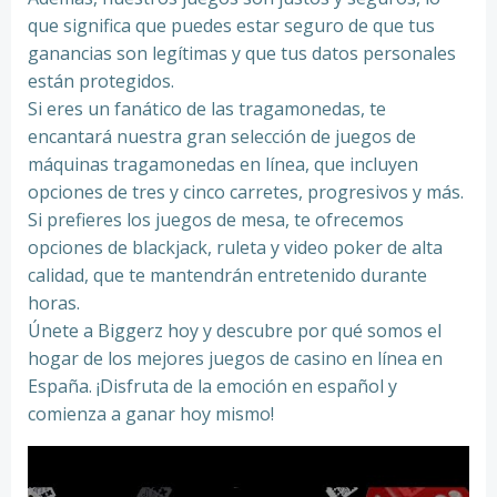
que significa que puedes estar seguro de que tus
ganancias son legítimas y que tus datos personales
están protegidos.
Si eres un fanático de las tragamonedas, te
encantará nuestra gran selección de juegos de
máquinas tragamonedas en línea, que incluyen
opciones de tres y cinco carretes, progresivos y más.
Si prefieres los juegos de mesa, te ofrecemos
opciones de blackjack, ruleta y video poker de alta
calidad, que te mantendrán entretenido durante
horas.
Únete a Biggerz hoy y descubre por qué somos el
hogar de los mejores juegos de casino en línea en
España. ¡Disfruta de la emoción en español y
comienza a ganar hoy mismo!