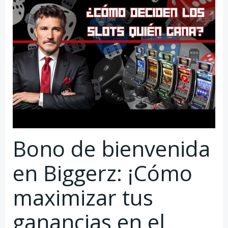
Bono de bienvenida
en Biggerz: ¡Cómo
maximizar tus
ganancias en el