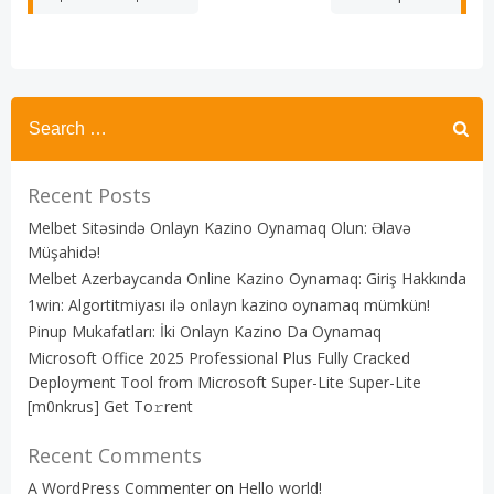
navigation
navigation
Recent Posts
Melbet Sitəsində Onlayn Kazino Oynamaq Olun: Əlavə
Müşahidə!
Melbet Azerbaycanda Online Kazino Oynamaq: Giriş Hakkında
1win: Algortitmiyası ilə onlayn kazino oynamaq mümkün!
Pinup Mukafatları: İki Onlayn Kazino Da Oynamaq
Microsoft Office 2025 Professional Plus Fully Cracked
Deployment Tool from Microsoft Super-Lite Super-Lite
[m0nkrus] Get To𝚛rent
Recent Comments
A WordPress Commenter
on
Hello world!