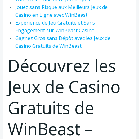
Jouez sans Risque aux Meilleurs Jeux de
Casino en Ligne avec WinBeast
Expérience de Jeu Gratuite et Sans
Engagement sur WinBeast Casino
Gagnez Gros sans Dépôt avec les Jeux de
Casino Gratuits de WinBeast
Découvrez les
Jeux de Casino
Gratuits de
WinBeast –