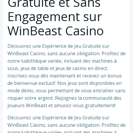
Gratuite et Sans
Engagement sur
WinBeast Casino
Découvrez une Expérience de Jeu Gratuite sur
WinBeast Casino, sans aucune obligation. Profitez de
notre ludothèque variée, incluant des machines à
sous, jeux de table et jeux de casino en direct.
Inscrivez-vous dès maintenant et recevez un bonus
de bienvenue exclusif. Nos jeux sont disponibles en
mode démo, vous permettant de vous entraîner sans
risquer votre argent. Rejoignez la communauté des
joueurs WinBeast et amusez-vous gratuitement!
Découvrez une Expérience de Jeu Gratuite sur
WinBeast Casino, sans aucune obligation. Profitez de
notre ludothèque variée, incluant des machines à