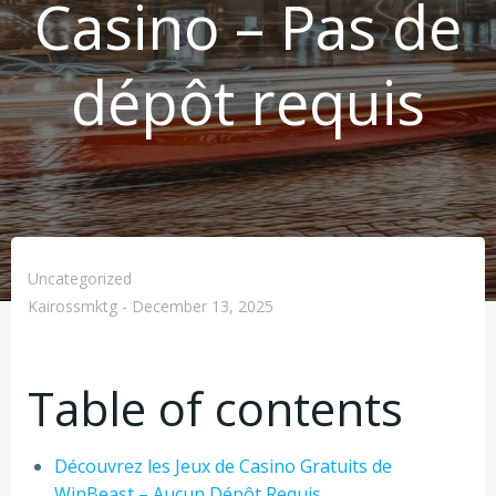
Casino – Pas de
dépôt requis
Uncategorized
Kairossmktg
-
December 13, 2025
Table of contents
Découvrez les Jeux de Casino Gratuits de
WinBeast – Aucun Dépôt Requis