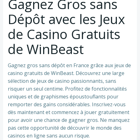
Gagnez Gros sans
Dépôt avec les Jeux
de Casino Gratuits
de WinBeast
Gagnez gros sans dépôt en France grâce aux jeux de
casino gratuits de WinBeast. Découvrez une large
sélection de jeux de casino passionnants, sans
risquer un seul centime. Profitez de fonctionnalités
uniques et de graphismes époustouflants pour
remporter des gains considérables. Inscrivez-vous
dès maintenant et commencez à jouer gratuitement
pour avoir une chance de gagner gros. Ne manquez
pas cette opportunité de découvrir le monde des
casinos en ligne sans aucun risque.