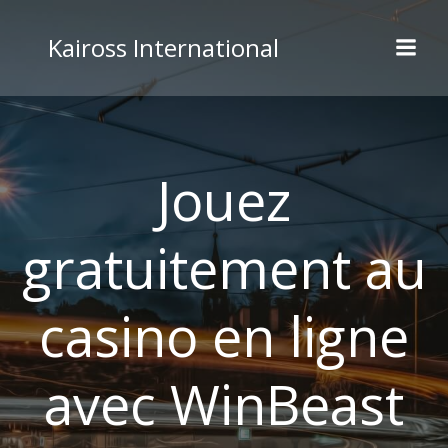
Skip
to
Kaiross International
content
Jouez
gratuitement au
casino en ligne
avec WinBeast