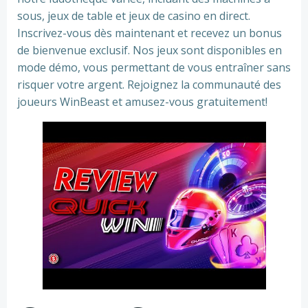
sous, jeux de table et jeux de casino en direct.
Inscrivez-vous dès maintenant et recevez un bonus
de bienvenue exclusif. Nos jeux sont disponibles en
mode démo, vous permettant de vous entraîner sans
risquer votre argent. Rejoignez la communauté des
joueurs WinBeast et amusez-vous gratuitement!