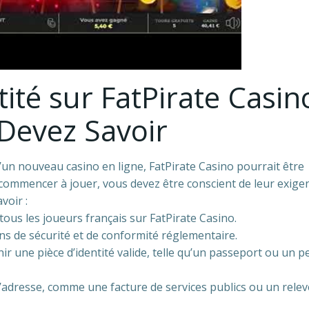
tité sur FatPirate Casin
Devez Savoir
d’un nouveau casino en ligne, FatPirate Casino pourrait être
 commencer à jouer, vous devez être conscient de leur exige
voir :
r tous les joueurs français sur FatPirate Casino.
ns de sécurité et de conformité réglementaire.
nir une pièce d’identité valide, telle qu’un passeport ou un p
’adresse, comme une facture de services publics ou un relev