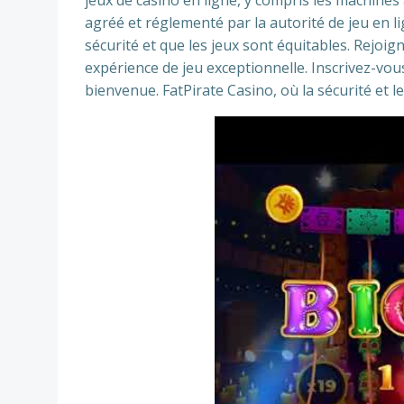
jeux de casino en ligne, y compris les machines à
agréé et réglementé par la autorité de jeu en 
sécurité et que les jeux sont équitables. Rejoi
expérience de jeu exceptionnelle. Inscrivez-vo
bienvenue. FatPirate Casino, où la sécurité et l