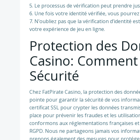
5. Le processus de vérification peut prendre ju
6. Une fois votre identité vérifiée, vous pourrez
7. N’oubliez pas que la vérification d’identité e
votre expérience de jeu en ligne.
Protection des Do
Casino: Comment 
Sécurité
Chez FatPirate Casino, la protection des donné
pointe pour garantir la sécurité de vos informa
certificat SSL pour crypter les données transm
place pour prévenir les fraudes et les utilisat
conformons aux réglementations françaises et 
RGPD. Nous ne partageons jamais vos informati
prenons également des mesures pour protéger v