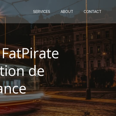
SERVICES
ABOUT
CONTACT
 FatPirate
tion de
ance