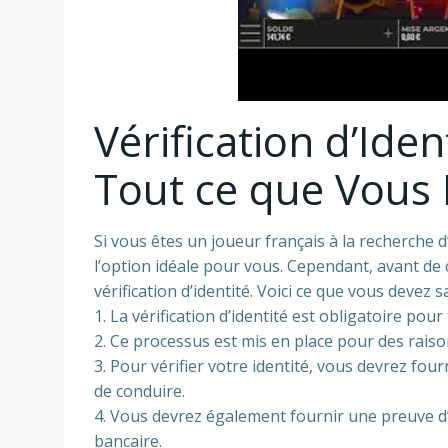
Vérification d’Iden
Tout ce que Vous 
Si vous êtes un joueur français à la recherche 
l’option idéale pour vous. Cependant, avant de
vérification d’identité. Voici ce que vous devez sa
1. La vérification d’identité est obligatoire pou
2. Ce processus est mis en place pour des raiso
3. Pour vérifier votre identité, vous devrez four
de conduire.
4. Vous devrez également fournir une preuve d
bancaire.