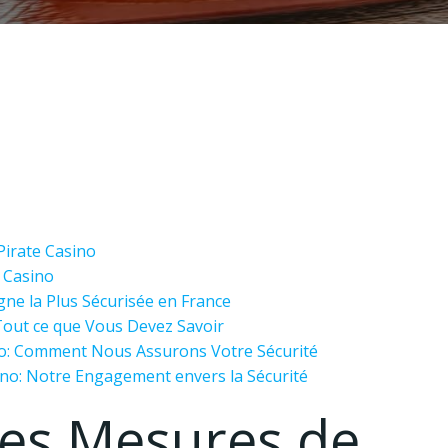
Pirate Casino
e Casino
gne la Plus Sécurisée en France
: Tout ce que Vous Devez Savoir
no: Comment Nous Assurons Votre Sécurité
ino: Notre Engagement envers la Sécurité
es Mesures de