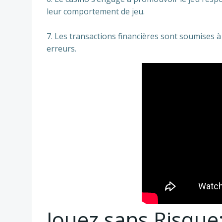
leur comportement de jeu.
7. Les transactions financières sont soumises à
erreurs.
Jouez sans Risque: