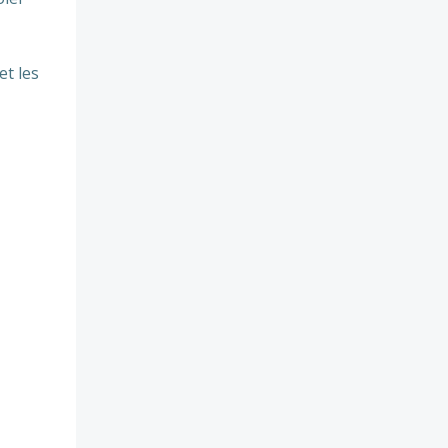
et les