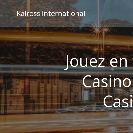
Skip
to
Kaiross International
content
Jouez en 
Casino
Cas