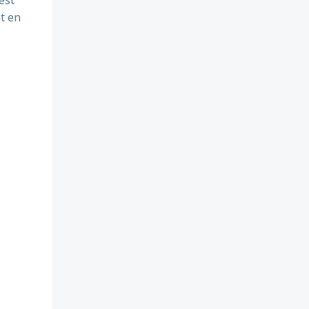
est
t en