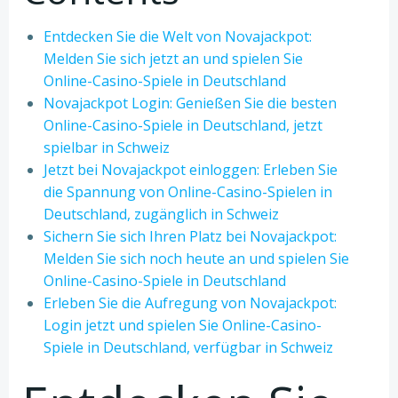
Entdecken Sie die Welt von Novajackpot:
Melden Sie sich jetzt an und spielen Sie
Online-Casino-Spiele in Deutschland
Novajackpot Login: Genießen Sie die besten
Online-Casino-Spiele in Deutschland, jetzt
spielbar in Schweiz
Jetzt bei Novajackpot einloggen: Erleben Sie
die Spannung von Online-Casino-Spielen in
Deutschland, zugänglich in Schweiz
Sichern Sie sich Ihren Platz bei Novajackpot:
Melden Sie sich noch heute an und spielen Sie
Online-Casino-Spiele in Deutschland
Erleben Sie die Aufregung von Novajackpot:
Login jetzt und spielen Sie Online-Casino-
Spiele in Deutschland, verfügbar in Schweiz