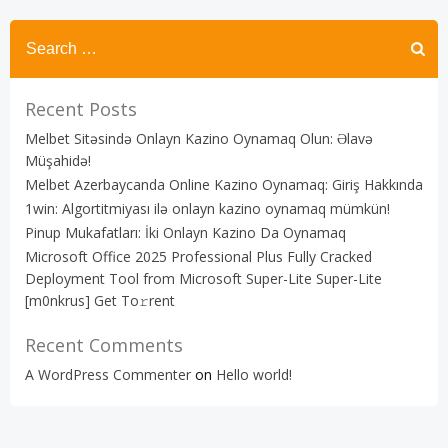
Recent Posts
Melbet Sitəsində Onlayn Kazino Oynamaq Olun: Əlavə
Müşahidə!
Melbet Azerbaycanda Online Kazino Oynamaq: Giriş Hakkında
1win: Algortitmiyası ilə onlayn kazino oynamaq mümkün!
Pinup Mukafatları: İki Onlayn Kazino Da Oynamaq
Microsoft Office 2025 Professional Plus Fully Cracked
Deployment Tool from Microsoft Super-Lite Super-Lite
[m0nkrus] Get To𝚛rent
Recent Comments
A WordPress Commenter
on
Hello world!