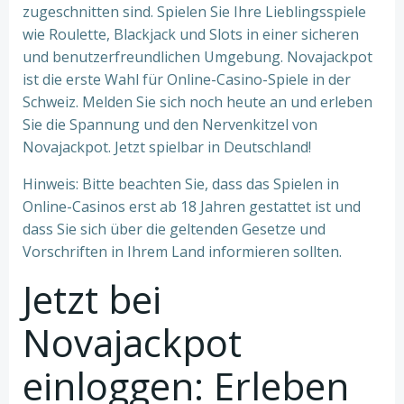
zugeschnitten sind. Spielen Sie Ihre Lieblingsspiele
wie Roulette, Blackjack und Slots in einer sicheren
und benutzerfreundlichen Umgebung. Novajackpot
ist die erste Wahl für Online-Casino-Spiele in der
Schweiz. Melden Sie sich noch heute an und erleben
Sie die Spannung und den Nervenkitzel von
Novajackpot. Jetzt spielbar in Deutschland!
Hinweis: Bitte beachten Sie, dass das Spielen in
Online-Casinos erst ab 18 Jahren gestattet ist und
dass Sie sich über die geltenden Gesetze und
Vorschriften in Ihrem Land informieren sollten.
Jetzt bei
Novajackpot
einloggen: Erleben