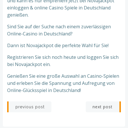
und kann es nur empfehlen! Jetzt bei Novajackpot
einloggen & online Casino Spiele in Deutschland
genießen.
Sind Sie auf der Suche nach einem zuverlässigen
Online-Casino in Deutschland?
Dann ist Novajackpot die perfekte Wahl für Sie!
Registrieren Sie sich noch heute und loggen Sie sich
bei Novajackpot ein.
Genießen Sie eine große Auswahl an Casino-Spielen
und erleben Sie die Spannung und Aufregung von
Online-Glücksspiel in Deutschland!
Post
Post
next post
previous post
navigation
navigation