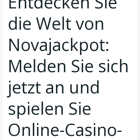
Entdecken Sie
die Welt von
Novajackpot:
Melden Sie sich
jetzt an und
spielen Sie
Online-Casino-