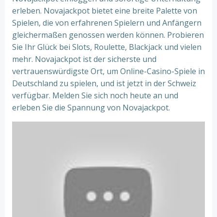
erleben. Novajackpot bietet eine breite Palette von
Spielen, die von erfahrenen Spielern und Anfängern
gleichermaßen genossen werden können. Probieren
Sie Ihr Glück bei Slots, Roulette, Blackjack und vielen
mehr. Novajackpot ist der sicherste und
vertrauenswürdigste Ort, um Online-Casino-Spiele in
Deutschland zu spielen, und ist jetzt in der Schweiz
verfügbar. Melden Sie sich noch heute an und
erleben Sie die Spannung von Novajackpot.