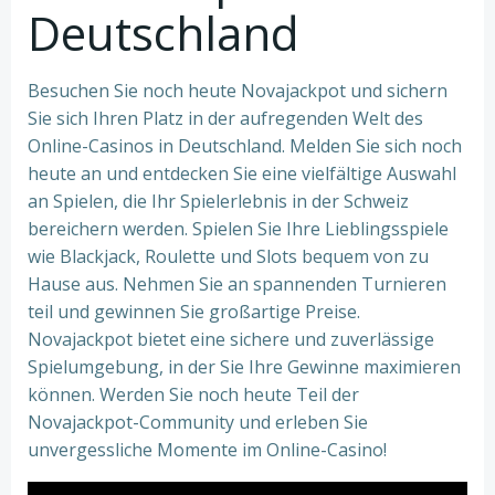
Deutschland
Besuchen Sie noch heute Novajackpot und sichern
Sie sich Ihren Platz in der aufregenden Welt des
Online-Casinos in Deutschland. Melden Sie sich noch
heute an und entdecken Sie eine vielfältige Auswahl
an Spielen, die Ihr Spielerlebnis in der Schweiz
bereichern werden. Spielen Sie Ihre Lieblingsspiele
wie Blackjack, Roulette und Slots bequem von zu
Hause aus. Nehmen Sie an spannenden Turnieren
teil und gewinnen Sie großartige Preise.
Novajackpot bietet eine sichere und zuverlässige
Spielumgebung, in der Sie Ihre Gewinne maximieren
können. Werden Sie noch heute Teil der
Novajackpot-Community und erleben Sie
unvergessliche Momente im Online-Casino!