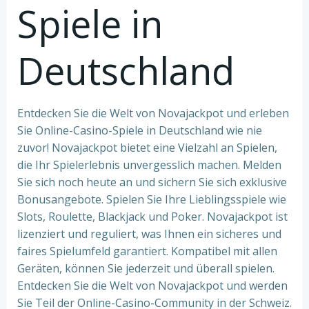
Spiele in
Deutschland
Entdecken Sie die Welt von Novajackpot und erleben
Sie Online-Casino-Spiele in Deutschland wie nie
zuvor! Novajackpot bietet eine Vielzahl an Spielen,
die Ihr Spielerlebnis unvergesslich machen. Melden
Sie sich noch heute an und sichern Sie sich exklusive
Bonusangebote. Spielen Sie Ihre Lieblingsspiele wie
Slots, Roulette, Blackjack und Poker. Novajackpot ist
lizenziert und reguliert, was Ihnen ein sicheres und
faires Spielumfeld garantiert. Kompatibel mit allen
Geräten, können Sie jederzeit und überall spielen.
Entdecken Sie die Welt von Novajackpot und werden
Sie Teil der Online-Casino-Community in der Schweiz.