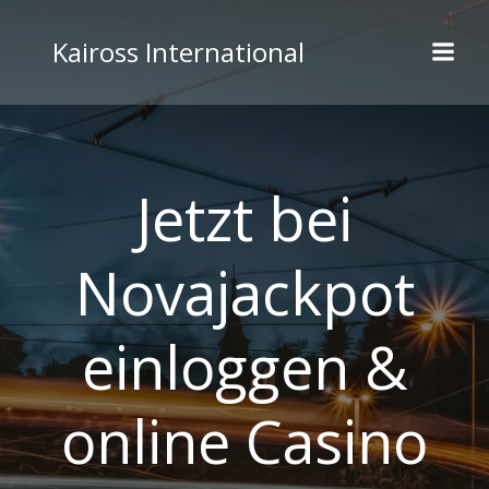
Skip
to
Kaiross International
content
Jetzt bei
Novajackpot
einloggen &
online Casino