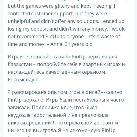
but the games were glitchy and kept freezing. I
contacted customer support, but they were
unhelpful and didn’t offer any solutions. I ended up
losing my deposit and didn’t win any money. I would
not recommend PinUp to anyone – it’s a waste of
time and money. – Anna, 31 years old
Играйте в онлайн-казино PinUp: зеркало для
Казахстан – попробуйте себя в азартных играх и
наслаждайтесь качественным сервисом.
Рекомендую.
Я разочарована опытом игры в онлайн-казино
PinUp: зеркало. Игры были нестабильны и часто
зависали. Поддержка клиентов была
неудовлетворительной и не предложила
никаких решений. Я потеряла свой депозит и
ничего не выиграла. Я не рекомендую PinUp