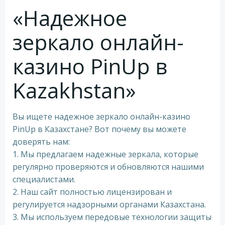
«Надежное
зеркало онлайн-
казино PinUp в
Kazakhstan»
Вы ищете надежное зеркало онлайн-казино
PinUp в Казахстане? Вот почему вы можете
доверять нам:
1. Мы предлагаем надежные зеркала, которые
регулярно проверяются и обновляются нашими
специалистами.
2. Наш сайт полностью лицензирован и
регулируется надзорными органами Казахстана.
3. Мы используем передовые технологии защиты