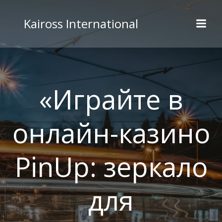
Skip
to
Kaiross International
content
«Играйте в
онлайн-казино
PinUp: зеркало
для