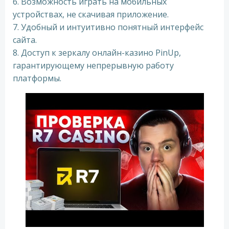
6. Возможность играть на мобильных
устройствах, не скачивая приложение.
7. Удобный и интуитивно понятный интерфейс
сайта.
8. Доступ к зеркалу онлайн-казино PinUp,
гарантирующему непрерывную работу
платформы.