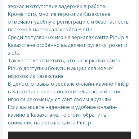
зеркал и отсутствие задержек в работе.
Кроме того, многие игроки из Казахстана
отмечают удобную регистрацию и безопасность
платежей на зеркалах сайта PinUp.
Среди популярных игр на зеркалах сайта PinUp в
Казахстане особенно выделяют рулетку, poker и
slots.
Также стоит отметить, что на зеркалах сайта
PinUp доступны бонусы и акции для новых
игроков из Казахстана.
В целом, отзывы о зеркале онлайн-казино PinUp
в Казахстане очень положительные, и многие
игроки рекомендуют сайт своим друзьям.
Если вы ищете надежное и удобное онлайн-
казино в Казахстане, то стоит обратить
внимание на зеркала сайта PinUp.