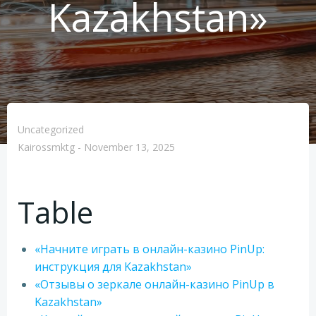
Kazakhstan»
Uncategorized
Kairossmktg
-
November 13, 2025
Table
«Начните играть в онлайн-казино PinUp:
инструкция для Kazakhstan»
«Отзывы о зеркале онлайн-казино PinUp в
Kazakhstan»