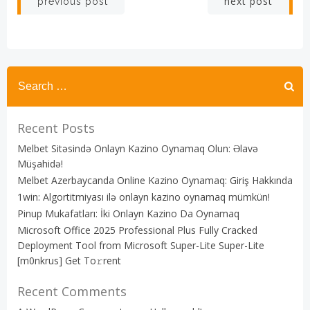
Post
Post
next post
previous post
navigation
navigation
Recent Posts
Melbet Sitəsində Onlayn Kazino Oynamaq Olun: Əlavə
Müşahidə!
Melbet Azerbaycanda Online Kazino Oynamaq: Giriş Hakkında
1win: Algortitmiyası ilə onlayn kazino oynamaq mümkün!
Pinup Mukafatları: İki Onlayn Kazino Da Oynamaq
Microsoft Office 2025 Professional Plus Fully Cracked
Deployment Tool from Microsoft Super-Lite Super-Lite
[m0nkrus] Get To𝚛rent
Recent Comments