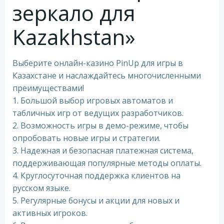
зеркало для
Kazakhstan»
Выберите онлайн-казино PinUp для игры в
Казахстане и наслаждайтесь многочисленными
преимуществами!
1. Большой выбор игровых автоматов и
табличных игр от ведущих разработчиков.
2. Возможность игры в демо-режиме, чтобы
опробовать новые игры и стратегии.
3. Надежная и безопасная платежная система,
поддерживающая популярные методы оплаты.
4. Круглосуточная поддержка клиентов на
русском языке.
5. Регулярные бонусы и акции для новых и
активных игроков.