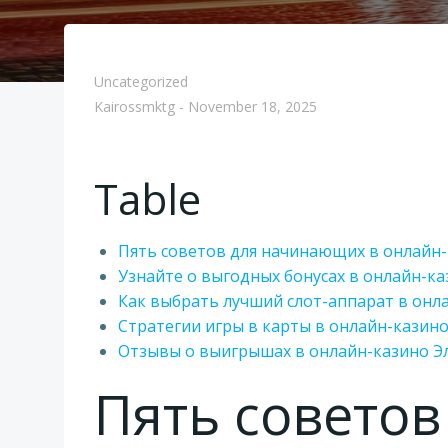
Uncategorized
Kairossmktg
-
November 18, 2025
Table
Пять советов для начинающих в онлайн
Узнайте о выгодных бонусах в онлайн-к
Как выбрать лучший слот-аппарат в онл
Стратегии игры в карты в онлайн-казин
Отзывы о выигрышах в онлайн-казино Э
Пять совето