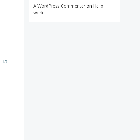
A WordPress Commenter
on
Hello
world!
 на