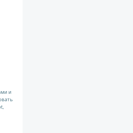
ами и
овать
t,