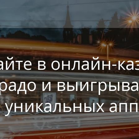
айте в онлайн-ка
радо и выигрыва
 уникальных апп