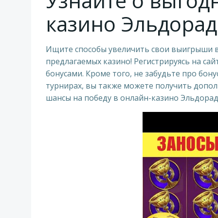
Узнайте о выгод
казино Эльдорад
Ищите способы увеличить свои выигрыши в
предлагаемых казино! Регистрируясь на са
бонусами. Кроме того, не забудьте про бону
турнирах, вы также можете получить допол
шансы на победу в онлайн-казино Эльдорад