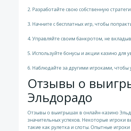
2. Разработайте свою собственную стратеги
3. Начните с бесплатных игр, чтобы попрак
4. Управляйте своим банкротом, не вкладыва
5. Используйте бонусы и акции казино для у
6. Наблюдайте за другими игроками, чтобы 
Отзывы о выигр
Эльдорадо
Отзывы о выигрышах в онлайн-казино Эльд
значительных успехов. Некоторые игроки в
такие как рулетка и слоты. Опытные игрок