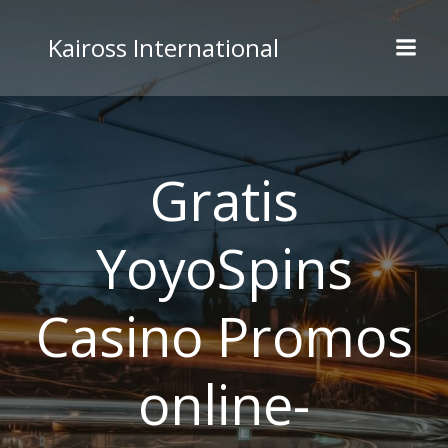
Skip
to
Kaiross International
content
Gratis
YoyoSpins
Casino Promos
online-