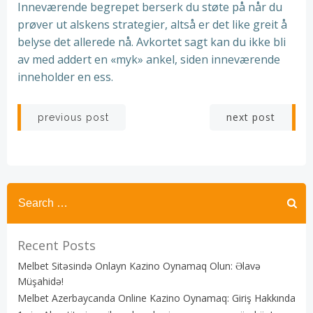
Inneværende begrepet berserk du støte på når du
prøver ut alskens strategier, altså er det like greit å
belyse det allerede nå. Avkortet sagt kan du ikke bli
av med addert en «myk» ankel, siden inneværende
inneholder en ess.
Post
Post
next post
previous post
navigation
navigation
Recent Posts
Melbet Sitəsində Onlayn Kazino Oynamaq Olun: Əlavə
Müşahidə!
Melbet Azerbaycanda Online Kazino Oynamaq: Giriş Hakkında