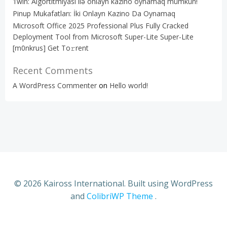
1win: Algortitmiyası ilə onlayn kazino oynamaq mümkün!
Pinup Mukafatları: İki Onlayn Kazino Da Oynamaq
Microsoft Office 2025 Professional Plus Fully Cracked
Deployment Tool from Microsoft Super-Lite Super-Lite
[m0nkrus] Get To𝚛rent
Recent Comments
A WordPress Commenter
on
Hello world!
© 2026 Kaiross International. Built using WordPress
and
ColibriWP Theme
.