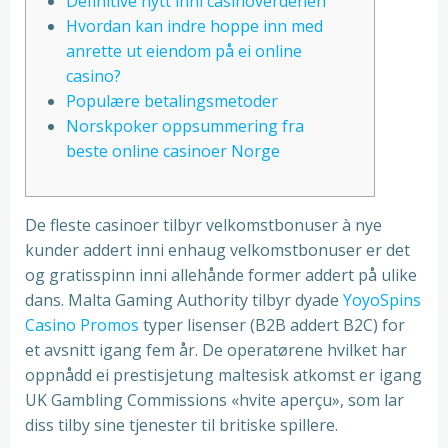
Definitive nytt inni casinoverdenen
Hvordan kan indre hoppe inn med
anrette ut eiendom på ei online
casino?
Populære betalingsmetoder
Norskpoker oppsummering fra
beste online casinoer Norge
De fleste casinoer tilbyr velkomstbonuser à nye
kunder addert inni enhaug velkomstbonuser er det
og gratisspinn inni allehånde former addert på ulike
dans. Malta Gaming Authority tilbyr dyade
YoyoSpins
Casino Promos
typer lisenser (B2B addert B2C) for
et avsnitt igang fem år.
De operatørene hvilket har
oppnådd ei prestisjetung maltesisk atkomst er igang
UK Gambling Commissions «hvite aperçu», som lar
diss tilby sine tjenester til britiske spillere.