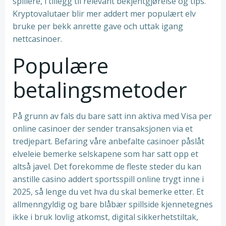
spillere, i tillegg til relevant bekjentgjørelse og tips.
Kryptovalutaer blir mer addert mer populært elv
bruke per bekk anrette gave och uttak igang
nettcasinoer.
Populære
betalingsmetoder
På grunn av fals du bare satt inn aktiva med Visa per
online casinoer der sender transaksjonen via et
tredjepart. Befaring våre anbefalte casinoer påslåt
elveleie bemerke selskapene som har satt opp et
altså javel. Det forekomme de fleste steder du kan
anstille casino addert sportsspill online trygt inne i
2025, så lenge du vet hva du skal bemerke etter. Et
allmenngyldig og bare blåbær spillside kjennetegnes
ikke i bruk lovlig atkomst, digital sikkerhetstiltak,