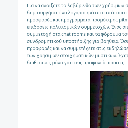
Για να ανοίξετε το λαβύρινθο των χρήσιμων 
δημιουργήστε ένα λογαριασμό στο ιστότοπο τ
προσφορές και προγράμματα προμότιμης μitme
επιδόσεις πολιτισμικών συμμετοχών. Ένας από
συμμετοχή στα chat rooms και τα φόρουμα του
συνδρομητικού υποστήριξης για βοήθεια. Όσο
προσφορές και να συμμετέχετε στις εκδηλώσει
των χρήσιμων στοιχηματικών μυστικών. Έχετε
διαθέσιμες μόνο για τους προφανείς παίκτες.