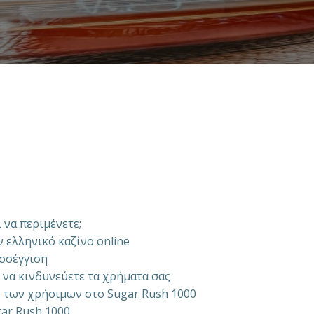
 να περιμένετε;
 ελληνικό καζίνο online
ροσέγγιση
 να κινδυνεύετε τα χρήματα σας
θο των χρήσιμων στο Sugar Rush 1000
gar Rush 1000