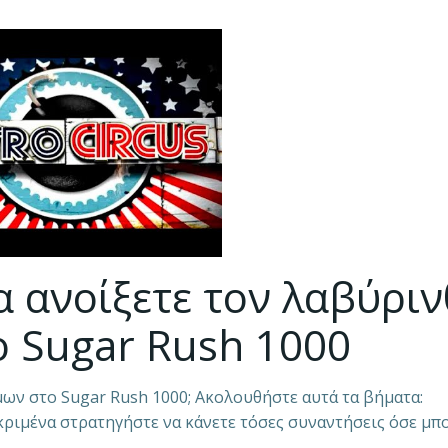
να ανοίξετε τον λαβύρι
 Sugar Rush 1000
μων στο Sugar Rush 1000; Ακολουθήστε αυτά τα βήματα:
εκριμένα στρατηγήστε να κάνετε τόσες συναντήσεις όσε μπ