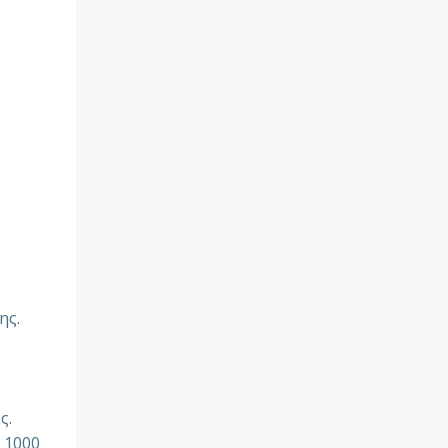
ης.
ς.
 1000