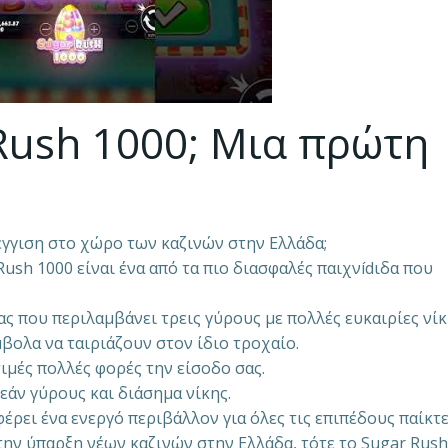
 Rush 1000; Μια πρώτη
έγγιση στο χώρο των καζινών στην Ελλάδα;
Rush 1000 είναι ένα από τα πιο διασφαλές παιχνídιδα που
ας που περιλαμβάνει τρεις γύρους με πολλές ευκαιρίες νίκ
μβολα να ταιριάζουν στον ίδιο τροχαίο.
ιμές πολλές φορές την είσοδο σας.
εάν γύρους και διάσημα νίκης.
φέρει ένα ενεργό περιβάλλον για όλες τις επιπέδους παίκτε
 την ύπαρξη νέων καζινών στην Ελλάδα, τότε το Sugar Rush