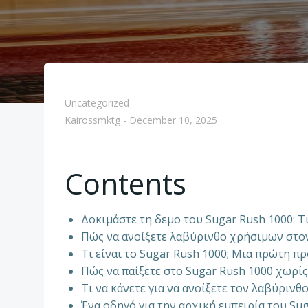
Uncategorized
Kairossmktg
-
December 10, 2025
Contents
Δοκιμάστε τη δεμο του Sugar Rush 1000: Τι
Πώς να ανοίξετε λαβύρινθο χρήσιμων στον
Τι είναι το Sugar Rush 1000; Μια πρώτη π
Πώς να παίξετε στο Sugar Rush 1000 χωρίς
Τι να κάνετε για να ανοίξετε τον λαβύριν
Ένα οδηγό για την αρχική εμπειρία του Su