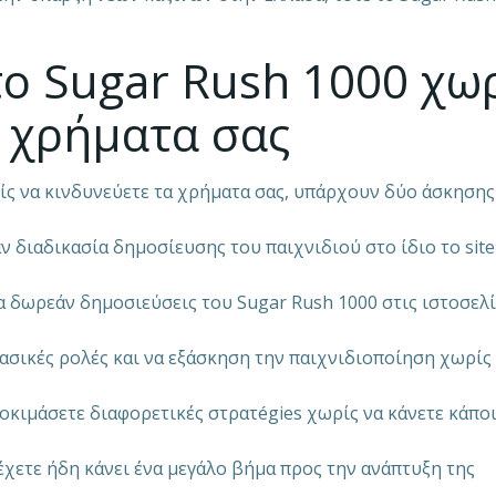
το Sugar Rush 1000 χω
α χρήματα σας
ρίς να κινδυνεύετε τα χρήματα σας, υπάρχουν δύο άσκησης
ν διαδικασία δημοσίευσης του παιχνιδιού στο ίδιο το site
ια δωρεάν δημοσιεύσεις του Sugar Rush 1000 στις ιστοσελ
βασικές ρολές και να εξάσκηση την παιχνιδιοποίηση χωρίς
δοκιμάσετε διαφορετικές στρατégies χωρίς να κάνετε κάπο
 έχετε ήδη κάνει ένα μεγάλο βήμα προς την ανάπτυξη της