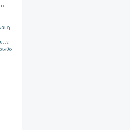
ώτα
ναι η
είτε
ύρινθο