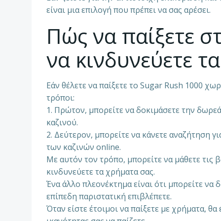
είναι μια επιλογή που πρέπει να σας αρέσει.
Πώς να παίξετε σ
να κινδυνεύετε τ
Εάν θέλετε να παίξετε το Sugar Rush 1000 χω
τρόποι:
1. Πρώτον, μπορείτε να δοκιμάσετε την δωρεά
καζινού.
2. Δεύτερον, μπορείτε να κάνετε αναζήτηση γ
των καζινών online.
Με αυτόν τον τρόπο, μπορείτε να μάθετε τις 
κινδυνεύετε τα χρήματα σας.
Ένα άλλο πλεονέκτημα είναι ότι μπορείτε να 
επίπεδη παριστατική επιβλέπετε.
Όταν είστε έτοιμοι να παίξετε με χρήματα, θα