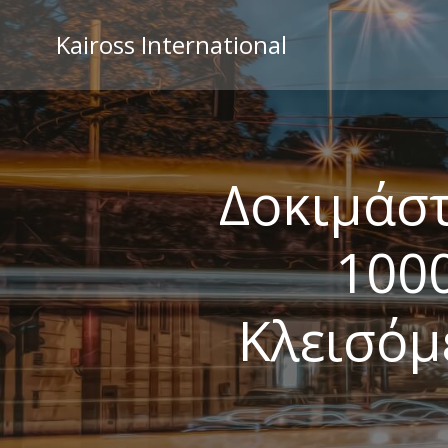
Skip
to
Kaiross International
content
Δοκιμάστ
1000
Κλεισόμ