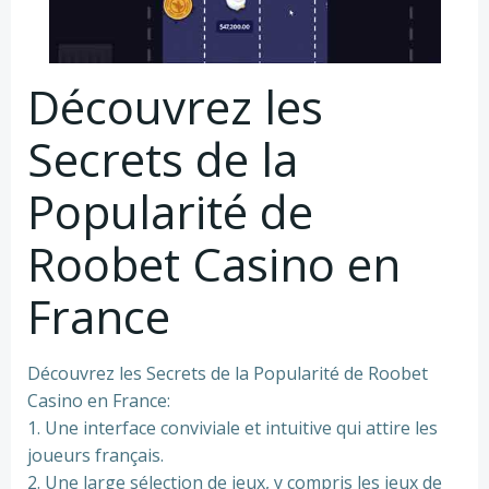
Découvrez les
Secrets de la
Popularité de
Roobet Casino en
France
Découvrez les Secrets de la Popularité de Roobet
Casino en France:
1. Une interface conviviale et intuitive qui attire les
joueurs français.
2. Une large sélection de jeux, y compris les jeux de