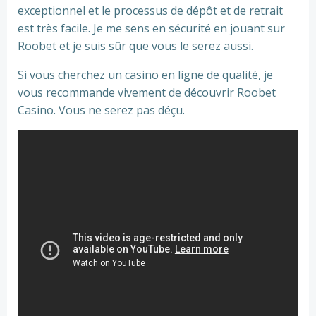
exceptionnel et le processus de dépôt et de retrait
est très facile. Je me sens en sécurité en jouant sur
Roobet et je suis sûr que vous le serez aussi.
Si vous cherchez un casino en ligne de qualité, je
vous recommande vivement de découvrir Roobet
Casino. Vous ne serez pas déçu.