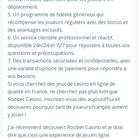
déplacement.
5. Un programme de fidélité généreux qui
récompense les joueurs réguliers avec des bonus et
des avantages exclusifs.
6. Un service clientèle professionnel et réactif,
disponible 24h/24 et 7j/7 pour répondre à toutes vos
questions et préoccupations.
7. Des transactions sécurisées et confidentielles, avec
une variété d’options de paiement pour répondre à
vos besoins.
Si vous cherchez des jeux de casino en ligne de
qualité en France, ne cherchez pas plus loin que
Roobet Casino. Inscrivez-vous dès aujourd’hui et
découvrez pourquoi tant de joueurs français aiment
y jouer !
J’ai récemment découvert Roobet Casino et je dois
dire que c’est une expérience de jeu en ligne