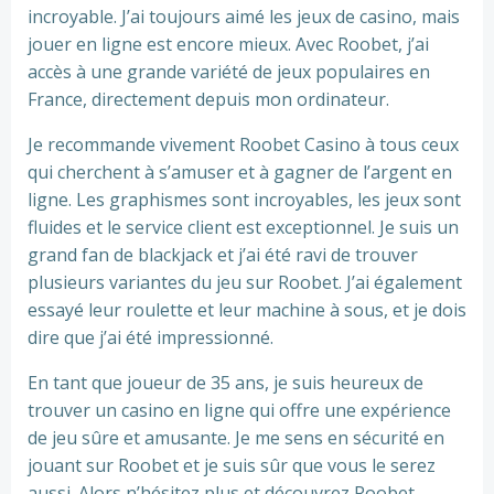
incroyable. J’ai toujours aimé les jeux de casino, mais
jouer en ligne est encore mieux. Avec Roobet, j’ai
accès à une grande variété de jeux populaires en
France, directement depuis mon ordinateur.
Je recommande vivement Roobet Casino à tous ceux
qui cherchent à s’amuser et à gagner de l’argent en
ligne. Les graphismes sont incroyables, les jeux sont
fluides et le service client est exceptionnel. Je suis un
grand fan de blackjack et j’ai été ravi de trouver
plusieurs variantes du jeu sur Roobet. J’ai également
essayé leur roulette et leur machine à sous, et je dois
dire que j’ai été impressionné.
En tant que joueur de 35 ans, je suis heureux de
trouver un casino en ligne qui offre une expérience
de jeu sûre et amusante. Je me sens en sécurité en
jouant sur Roobet et je suis sûr que vous le serez
aussi. Alors n’hésitez plus et découvrez Roobet