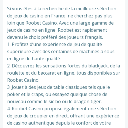
Si vous êtes à la recherche de la meilleure sélection
de jeux de casino en France, ne cherchez pas plus
loin que Roobet Casino. Avec une large gamme de
jeux de casino en ligne, Roobet est rapidement
devenu le choix préféré des joueurs français.
1. Profitez d’une expérience de jeu de qualité
supérieure avec des centaines de machines à sous
en ligne de haute qualité.
2. Découvrez les sensations fortes du blackjack, de la
roulette et du baccarat en ligne, tous disponibles sur
Roobet Casino.
3. Jouez à des jeux de table classiques tels que le
poker et le craps, ou essayez quelque chose de
nouveau comme le sic bo ou le dragon tiger.
4. Roobet Casino propose également une sélection
de jeux de croupier en direct, offrant une expérience
de casino authentique depuis le confort de votre