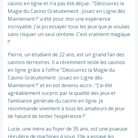
casino en ligne et n’a pas été déçue : “Découvrez la
Magie du Casino Gratuitement : Jouez en Ligne dès
Maintenant !” a été pour moi une expérience
incroyable. J’ai pu essayer tous les jeux que je voulais
sans risquer un seul centime. C’est vraiment magique
!”
Pierre, un étudiant de 22 ans, est un grand fan des
casinos terrestres. Il a récemment testé les casinos
en ligne grâce à l’offre “Découvrez la Magie du
Casino Gratuitement : Jouez en Ligne dès
Maintenant !” et en est devenu accro : “J’ai été
agréablement surpris par la qualité des jeux et
l’ambiance générale du casino en ligne. Je
recommande vivement à tous les amateurs de jeux
de hasard de tenter l’expérience !”
Lucie, une mère au foyer de 35 ans, est une joueuse
régulière de machines à sous. Elle a essayé les