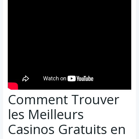
Comment Trouver
les Meilleurs
Casinos Gratuits en