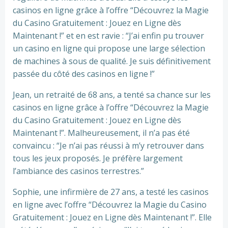
casinos en ligne grâce à l’offre “Découvrez la Magie
du Casino Gratuitement : Jouez en Ligne dès
Maintenant !” et en est ravie : “J’ai enfin pu trouver
un casino en ligne qui propose une large sélection
de machines à sous de qualité. Je suis définitivement
passée du côté des casinos en ligne !”
Jean, un retraité de 68 ans, a tenté sa chance sur les
casinos en ligne grâce à l’offre “Découvrez la Magie
du Casino Gratuitement : Jouez en Ligne dès
Maintenant !”. Malheureusement, il n’a pas été
convaincu : “Je n’ai pas réussi à m’y retrouver dans
tous les jeux proposés. Je préfère largement
l’ambiance des casinos terrestres.”
Sophie, une infirmière de 27 ans, a testé les casinos
en ligne avec l’offre “Découvrez la Magie du Casino
Gratuitement : Jouez en Ligne dès Maintenant !”. Elle