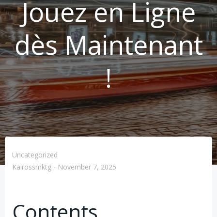
Jouez en Ligne
dès Maintenant
!
Uncategorized
Kairossmktg
-
November 7, 2025
Contents