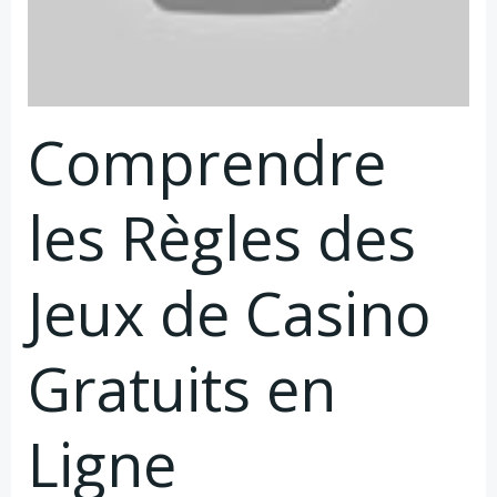
Comprendre
les Règles des
Jeux de Casino
Gratuits en
Ligne