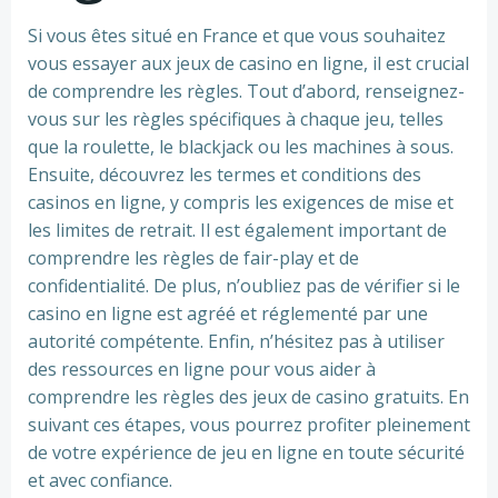
Si vous êtes situé en France et que vous souhaitez
vous essayer aux jeux de casino en ligne, il est crucial
de comprendre les règles. Tout d’abord, renseignez-
vous sur les règles spécifiques à chaque jeu, telles
que la roulette, le blackjack ou les machines à sous.
Ensuite, découvrez les termes et conditions des
casinos en ligne, y compris les exigences de mise et
les limites de retrait. Il est également important de
comprendre les règles de fair-play et de
confidentialité. De plus, n’oubliez pas de vérifier si le
casino en ligne est agréé et réglementé par une
autorité compétente. Enfin, n’hésitez pas à utiliser
des ressources en ligne pour vous aider à
comprendre les règles des jeux de casino gratuits. En
suivant ces étapes, vous pourrez profiter pleinement
de votre expérience de jeu en ligne en toute sécurité
et avec confiance.