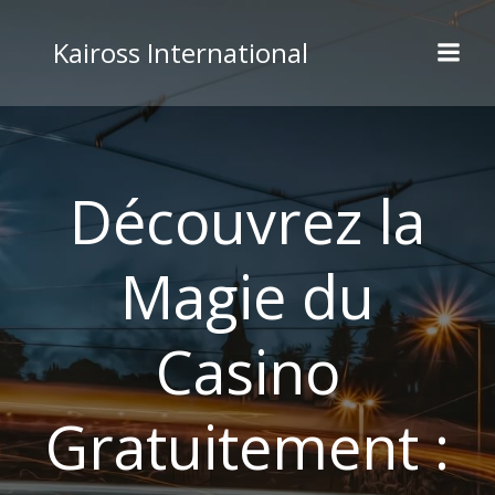
Skip
to
Kaiross International
content
Découvrez la
Magie du
Casino
Gratuitement :