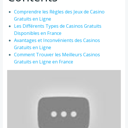
Comprendre les Règles des Jeux de Casino
Gratuits en Ligne
Les Différents Types de Casinos Gratuits
Disponibles en France
Avantages et Inconvénients des Casinos
Gratuits en Ligne
Comment Trouver les Meilleurs Casinos
Gratuits en Ligne en France