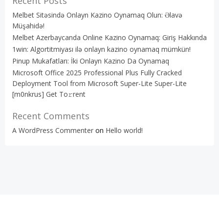
Recent Posts
Melbet Sitəsində Onlayn Kazino Oynamaq Olun: Əlavə
Müşahidə!
Melbet Azerbaycanda Online Kazino Oynamaq: Giriş Hakkında
1win: Algortitmiyası ilə onlayn kazino oynamaq mümkün!
Pinup Mukafatları: İki Onlayn Kazino Da Oynamaq
Microsoft Office 2025 Professional Plus Fully Cracked
Deployment Tool from Microsoft Super-Lite Super-Lite
[m0nkrus] Get To𝚛rent
Recent Comments
A WordPress Commenter
on
Hello world!