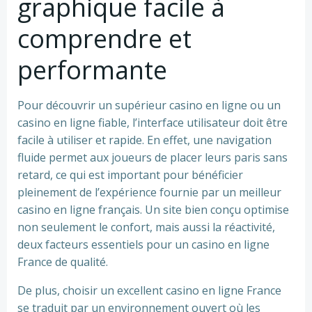
graphique facile à
comprendre et
performante
Pour découvrir un supérieur casino en ligne ou un
casino en ligne fiable, l’interface utilisateur doit être
facile à utiliser et rapide. En effet, une navigation
fluide permet aux joueurs de placer leurs paris sans
retard, ce qui est important pour bénéficier
pleinement de l’expérience fournie par un meilleur
casino en ligne français. Un site bien conçu optimise
non seulement le confort, mais aussi la réactivité,
deux facteurs essentiels pour un casino en ligne
France de qualité.
De plus, choisir un excellent casino en ligne France
se traduit par un environnement ouvert où les