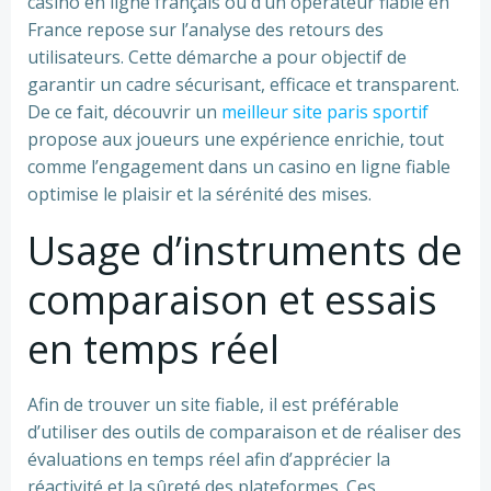
casino en ligne français ou d’un opérateur fiable en
France repose sur l’analyse des retours des
utilisateurs. Cette démarche a pour objectif de
garantir un cadre sécurisant, efficace et transparent.
De ce fait, découvrir un
meilleur site paris sportif
propose aux joueurs une expérience enrichie, tout
comme l’engagement dans un casino en ligne fiable
optimise le plaisir et la sérénité des mises.
Usage d’instruments de
comparaison et essais
en temps réel
Afin de trouver un site fiable, il est préférable
d’utiliser des outils de comparaison et de réaliser des
évaluations en temps réel afin d’apprécier la
réactivité et la sûreté des plateformes. Ces