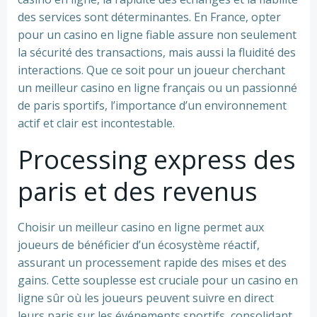
des services sont déterminantes. En France, opter
pour un casino en ligne fiable assure non seulement
la sécurité des transactions, mais aussi la fluidité des
interactions. Que ce soit pour un joueur cherchant
un meilleur casino en ligne français ou un passionné
de paris sportifs, l’importance d’un environnement
actif et clair est incontestable.
Processing express des
paris et des revenus
Choisir un meilleur casino en ligne permet aux
joueurs de bénéficier d’un écosystème réactif,
assurant un processement rapide des mises et des
gains. Cette souplesse est cruciale pour un casino en
ligne sûr où les joueurs peuvent suivre en direct
leurs paris sur les événements sportifs, consolidant