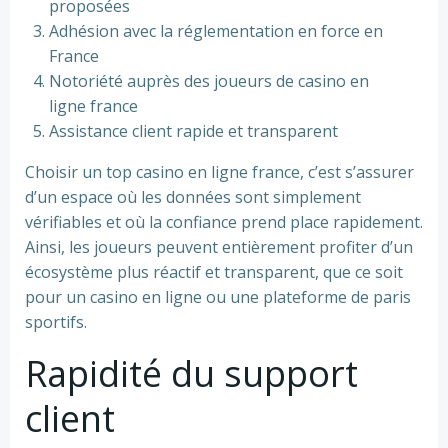
proposées
Adhésion avec la réglementation en force en
France
Notoriété auprès des joueurs de casino en
ligne france
Assistance client rapide et transparent
Choisir un top casino en ligne france, c’est s’assurer
d’un espace où les données sont simplement
vérifiables et où la confiance prend place rapidement.
Ainsi, les joueurs peuvent entièrement profiter d’un
écosystème plus réactif et transparent, que ce soit
pour un casino en ligne ou une plateforme de paris
sportifs.
Rapidité du support
client