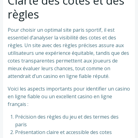
Clarté des cotes et des
règles
Pour choisir un optimal site paris sportif, il est
essentiel d’analyser la visibilité des cotes et des
règles. Un site avec des règles précises assure aux
utilisateurs une expérience équitable, tandis que des
cotes transparentes permettent aux joueurs de
mieux évaluer leurs chances, tout comme on
attendrait d’un casino en ligne fiable réputé.
Voici les aspects importants pour identifier un casino
en ligne fiable ou un excellent casino en ligne
français :
Précision des règles du jeu et des termes des
paris
Présentation claire et accessible des cotes