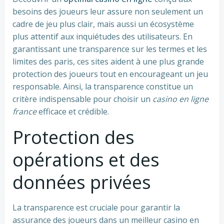
besoins des joueurs leur assure non seulement un
cadre de jeu plus clair, mais aussi un écosystème
plus attentif aux inquiétudes des utilisateurs. En
garantissant une transparence sur les termes et les
limites des paris, ces sites aident à une plus grande
protection des joueurs tout en encourageant un jeu
responsable. Ainsi, la transparence constitue un
critère indispensable pour choisir un
casino en ligne
france
efficace et crédible.
Protection des
opérations et des
données privées
La transparence est cruciale pour garantir la
assurance des joueurs dans un meilleur casino en