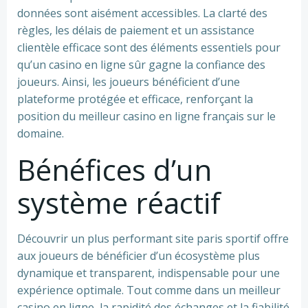
données sont aisément accessibles. La clarté des
règles, les délais de paiement et un assistance
clientèle efficace sont des éléments essentiels pour
qu’un casino en ligne sûr gagne la confiance des
joueurs. Ainsi, les joueurs bénéficient d’une
plateforme protégée et efficace, renforçant la
position du meilleur casino en ligne français sur le
domaine.
Bénéfices d’un
système réactif
Découvrir un plus performant site paris sportif offre
aux joueurs de bénéficier d’un écosystème plus
dynamique et transparent, indispensable pour une
expérience optimale. Tout comme dans un meilleur
casino en ligne, la rapidité des échanges et la fiabilité