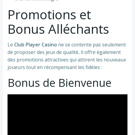
Promotions et
Bonus Alléchants
Le
Club Player Casino
ne se contente pas seulement
de proposer des jeux de qualité, il offre également
des promotions attractives qui attirent les nouveaux
joueurs tout en récompensant les fidèles :
Bonus de Bienvenue