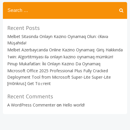
Recent Posts
Melbet Sitəsində Onlayn Kazino Oynamaq Olun: Əlavə
Müşahidə!
Melbet Azerbaycanda Online Kazino Oynamaq: Giriş Hakkında
1win: Algortitmiyası ilə onlayn kazino oynamaq mümkün!
Pinup Mukafatları: İki Onlayn Kazino Da Oynamaq
Microsoft Office 2025 Professional Plus Fully Cracked
Deployment Tool from Microsoft Super-Lite Super-Lite
[m0nkrus] Get To𝚛rent
Recent Comments
A WordPress Commenter
on
Hello world!