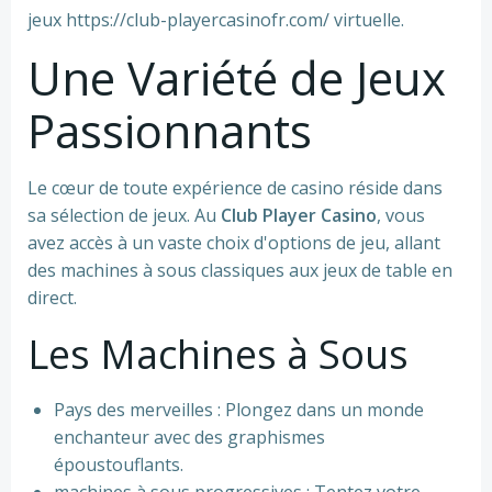
jeux https://club-playercasinofr.com/ virtuelle.
Une Variété de Jeux
Passionnants
Le cœur de toute expérience de casino réside dans
sa sélection de jeux. Au
Club Player Casino
, vous
avez accès à un vaste choix d'options de jeu, allant
des machines à sous classiques aux jeux de table en
direct.
Les Machines à Sous
Pays des merveilles : Plongez dans un monde
enchanteur avec des graphismes
époustouflants.