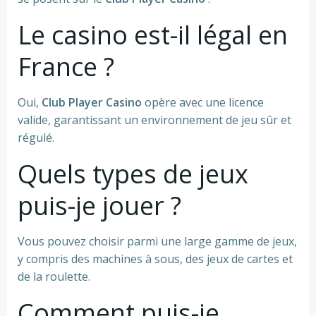
Le casino est-il légal en
France ?
Oui,
Club Player Casino
opère avec une licence
valide, garantissant un environnement de jeu sûr et
régulé.
Quels types de jeux
puis-je jouer ?
Vous pouvez choisir parmi une large gamme de jeux,
y compris des machines à sous, des jeux de cartes et
de la roulette.
Comment puis-je