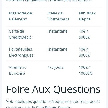
méthodes de paiement couramment acceptées :
Méthode de
Délai de
Min./Max.
Paiement
Traitement
Dépôt
Carte de
Instantané
10€ /
Crédit/Débit
5000€
Portefeuilles
Instantané
10€ /
Électroniques
3000€
Virement
1-3 jours
100€ /
Bancaire
10000€
Foire Aux Questions
Voici quelques questions fréquentes que les joueurs
se posent sur le
Club Player Casino
: