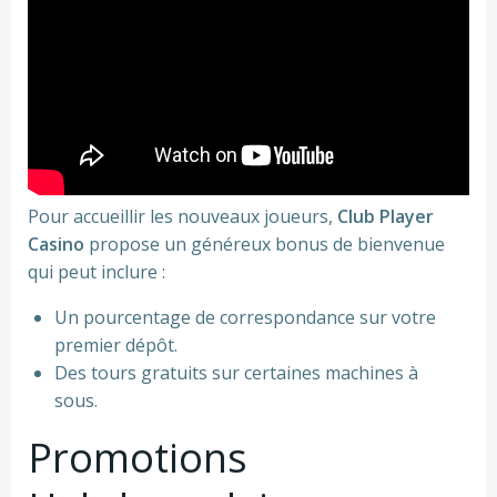
Pour accueillir les nouveaux joueurs,
Club Player
Casino
propose un généreux bonus de bienvenue
qui peut inclure :
Un pourcentage de correspondance sur votre
premier dépôt.
Des tours gratuits sur certaines machines à
sous.
Promotions