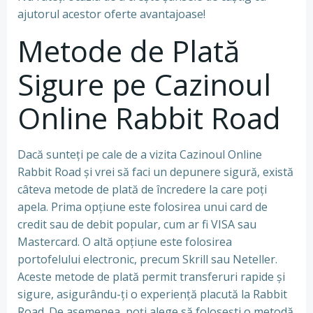
ajutorul acestor oferte avantajoase!
Metode de Plată
Sigure pe Cazinoul
Online Rabbit Road
Dacă sunteți pe cale de a vizita Cazinoul Online
Rabbit Road și vrei să faci un depunere sigură, există
câteva metode de plată de încredere la care poți
apela. Prima opțiune este folosirea unui card de
credit sau de debit popular, cum ar fi VISA sau
Mastercard. O altă opțiune este folosirea
portofelului electronic, precum Skrill sau Neteller.
Aceste metode de plată permit transferuri rapide și
sigure, asigurându-ți o experiență placută la Rabbit
Road. De asemenea, poți alege să folosești o metodă