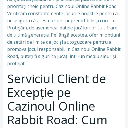
priorități cheie pentru Cazinoul Online Rabbit Road.
Verificăm constantemente jocurile noastre pentru a
ne asigura că acestea sunt nepredictibile și corecte.
Protejăm, de asemenea, datele jucătorilor cu cifrare
de ultimă generație. Pe lângă acestea, oferim opțiuni
de setări de limite de joc și autoguzdare pentru a
promova jocul responsabil. În Cazinoul Online Rabbit
Road, puteți fi siguri că jucați într-un mediu sigur și
protejat.
Serviciul Client de
Excepție pe
Cazinoul Online
Rabbit Road: Cum