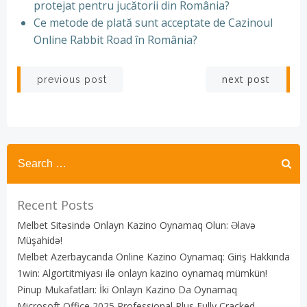
protejat pentru jucătorii din România?
Ce metode de plată sunt acceptate de Cazinoul
Online Rabbit Road în România?
Post
Post
next post
previous post
navigation
navigation
Recent Posts
Melbet Sitəsində Onlayn Kazino Oynamaq Olun: Əlavə
Müşahidə!
Melbet Azerbaycanda Online Kazino Oynamaq: Giriş Hakkında
1win: Algortitmiyası ilə onlayn kazino oynamaq mümkün!
Pinup Mukafatları: İki Onlayn Kazino Da Oynamaq
Microsoft Office 2025 Professional Plus Fully Cracked