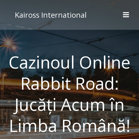
Skip
to
Kaiross International
content
Cazinoul Online
Rabbit Road:
Jucăți Acum în
Limba Română!