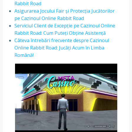
Rabbit Road
Asigurarea Jocului Fair și Protecția Jucătorilor
pe Cazinoul Online Rabbit Road
Serviciul Client de Excepție pe Cazinoul Online
Rabbit Road: Cum Puteți Obține Asistență
Câteva întrebări frecvente despre Cazinoul
Online Rabbit Road: Jucăți Acum în Limba
Română!