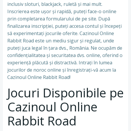
inclusiv sloturi, blackjack, ruletă și mai mult.
Inscrierea este ușor și rapidă, puteți face-o online
prin completarea formularului de pe site. După
finalizarea inscripției, puteți accesa contul și începeți
să experimentați jocurile oferite. Cazinoul Online
Rabbit Road este un mediu sigur și regulat, unde
puteți juca legal în țara dvs., România. Ne ocupăm de
confidențialitatea și securitatea dvs. online, oferind o
experiență plăcută și distractivă. Intrați în lumea
jocurilor de noroc online și înregistrați-vă acum la
Cazinoul Online Rabbit Road!
Jocuri Disponibile pe
Cazinoul Online
Rabbit Road