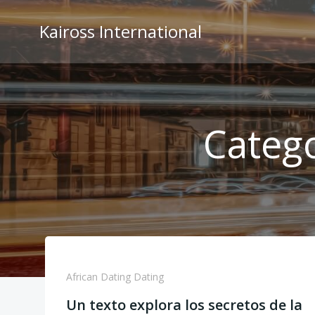
Skip
to
Kaiross International
content
Categ
African Dating Dating
Un texto explora los secretos de la