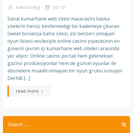
-
Kairossmktg
Oct 10
Sanal kumarhane web sitesi macerasini baska
sitelerin henüz kesfetmedigi bir kademeye çikaran
Sweet bonanza bahis sitesi, esi benzeri olmayan
oyun listesi vesilesiyle online casino piyasasinin en
güvenli çevrim içi kumarhane web siteleri arasinda
yer aliyor. Online casino portali hem geleneksel
gazino prodüksiyonlar hem de güncel oyunlar ile
abonelere muadili olmayan bir oyun grubu sunuyor.
Derhâl […]
read more