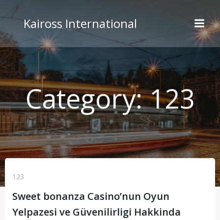
Skip
to
Kaiross International
content
Category:
123
123
Sweet bonanza Casino’nun Oyun
Yelpazesi ve Güvenilirligi Hakkinda