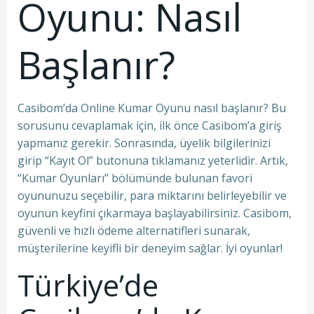
Oyunu: Nasıl
Başlanır?
Casibom’da Online Kumar Oyunu nasıl başlanır? Bu
sorusunu cevaplamak için, ilk önce Casibom’a giriş
yapmanız gerekir. Sonrasında, üyelik bilgilerinizi
girip “Kayıt Ol” butonuna tıklamanız yeterlidir. Artık,
“Kumar Oyunları” bölümünde bulunan favori
oyununuzu seçebilir, para miktarını belirleyebilir ve
oyunun keyfini çıkarmaya başlayabilirsiniz. Casibom,
güvenli ve hızlı ödeme alternatifleri sunarak,
müşterilerine keyifli bir deneyim sağlar. İyi oyunlar!
Türkiye’de