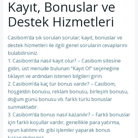
Kayıt, Bonuslar ve
Destek Hizmetleri
Casibom’da sık sorulan sorular; kayıt, bonuslar ve
destek hizmetleri ile ilgili genel soruların cevaplarını
bulabilirsiniz.
1. Casibom’da nasıl kayıt olur? – Casibom sitesine
gidin, üst menüde bulunan “Kayıt Ol” seçeneğine
tıklayın ve ardından istenen bilgileri girin.
2. Casibom’da kaç tür bonus vardır? – Casibom,
hoşgeldin bonusu, reklam bonusu, birleşim bonusu,
doğum günü bonusu vb. farklı türlü bonuslar
sunmaktadır.
3. Casibom’da bonus nasıl kazanılır? – Farklı bonuslar
için farklı koşullar vardır, genellikle para yatırma,
oyun katılımı vb. gibi işlemler yaparak bonus
kazanabilirsiniz.