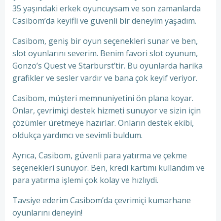
35 yaşındaki erkek oyuncuysam ve son zamanlarda
Casibom’da keyifli ve güvenli bir deneyim yaşadım.
Casibom, geniş bir oyun seçenekleri sunar ve ben,
slot oyunlarını severim. Benim favori slot oyunum,
Gonzo’s Quest ve Starburst’tir. Bu oyunlarda harika
grafikler ve sesler vardır ve bana çok keyif veriyor.
Casibom, müşteri memnuniyetini ön plana koyar.
Onlar, çevrimiçi destek hizmeti sunuyor ve sizin için
çözümler üretmeye hazırlar. Onların destek ekibi,
oldukça yardımcı ve sevimli buldum.
Ayrıca, Casibom, güvenli para yatırma ve çekme
seçenekleri sunuyor. Ben, kredi kartımı kullandım ve
para yatırma işlemi çok kolay ve hızlıydi.
Tavsiye ederim Casibom’da çevrimiçi kumarhane
oyunlarını deneyin!