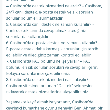
4. Casibom’da destek hizmetleri nelerdir? – Casibom,
24/7 canlı destek, e-posta destek ve sık sorulan
sorular bölümleri sunmaktadır.
5. Casibom’da canlı destek ne zaman kullanılır? –
Canlı destek, anında cevap almak istediğiniz
sorunlarda kullanışlıdır.
6. Casibom’da e-posta destek ne zaman kullanılır? –
E-posta destek, daha karmaşık sorunlar için tercih
edilebilir ve dilediğiniz zaman kontrol edilebilir.
7. Casibom’da FAQ bölümü ne işe yarar? – FAQ
bölümü, en sık sorulan soruları ve cevapları içerir,
kolayca sorunlarınızı çözebilirsiniz.
8. Casibom’da destek hizmetleri nasıl ulaşılır? –
Casibom sitesinde bulunan “Destek” sekmesine
tıklayarak destek hizmetlerine ulaşabilirsiniz.
Yaşamakta keyif almak istiyorsanız, Casibom’da
çevrimiçi kumarhane oyunu deneyin! Ben, Ahmet, bir