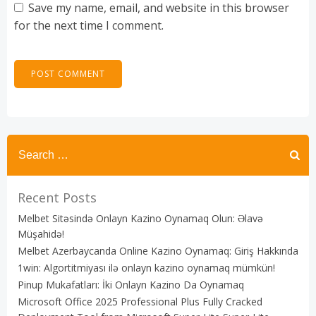
Save my name, email, and website in this browser
for the next time I comment.
Recent Posts
Melbet Sitəsində Onlayn Kazino Oynamaq Olun: Əlavə
Müşahidə!
Melbet Azerbaycanda Online Kazino Oynamaq: Giriş Hakkında
1win: Algortitmiyası ilə onlayn kazino oynamaq mümkün!
Pinup Mukafatları: İki Onlayn Kazino Da Oynamaq
Microsoft Office 2025 Professional Plus Fully Cracked