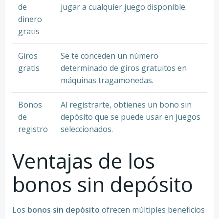
de
jugar a cualquier juego disponible.
dinero
gratis
Giros
Se te conceden un número
gratis
determinado de giros gratuitos en
máquinas tragamonedas.
Bonos
Al registrarte, obtienes un bono sin
de
depósito que se puede usar en juegos
registro
seleccionados.
Ventajas de los
bonos sin depósito
Los
bonos sin depósito
ofrecen múltiples beneficios