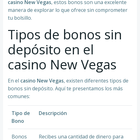
casino New Vegas
, estos bonos son una excelente
manera de explorar lo que ofrece sin comprometer
tu bolsillo.
Tipos de bonos sin
depósito en el
casino New Vegas
En el
casino New Vegas
, existen diferentes tipos de
bonos sin depósito. Aquí te presentamos los más
comunes:
Tipo de
Descripción
Bono
Bonos
Recibes una cantidad de dinero para