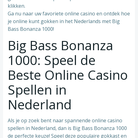
klikken.
Ga nu naar uw favoriete online casino en ontdek hoe
je online kunt gokken in het Nederlands met Big
Bass Bonanza 1000!
Big Bass Bonanza
1000: Speel de
Beste Online Casino
Spellen in
Nederland
Als je op zoek bent naar spannende online casino
spellen in Nederland, dan is Big Bass Bonanza 1000
de perfecte keuze! Speel deze populaire gokkast en