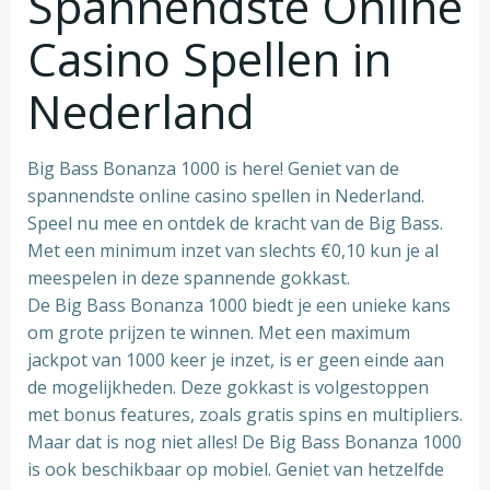
Spannendste Online
Casino Spellen in
Nederland
Big Bass Bonanza 1000 is here! Geniet van de
spannendste online casino spellen in Nederland.
Speel nu mee en ontdek de kracht van de Big Bass.
Met een minimum inzet van slechts €0,10 kun je al
meespelen in deze spannende gokkast.
De Big Bass Bonanza 1000 biedt je een unieke kans
om grote prijzen te winnen. Met een maximum
jackpot van 1000 keer je inzet, is er geen einde aan
de mogelijkheden. Deze gokkast is volgestoppen
met bonus features, zoals gratis spins en multipliers.
Maar dat is nog niet alles! De Big Bass Bonanza 1000
is ook beschikbaar op mobiel. Geniet van hetzelfde