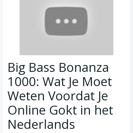
Big Bass Bonanza
1000: Wat Je Moet
Weten Voordat Je
Online Gokt in het
Nederlands