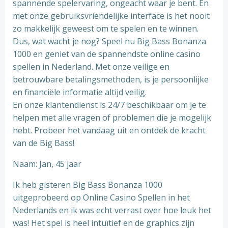
spannende spelervaring, ongeacht waar je bent. En
met onze gebruiksvriendelijke interface is het nooit
zo makkelijk geweest om te spelen en te winnen.
Dus, wat wacht je nog? Speel nu Big Bass Bonanza
1000 en geniet van de spannendste online casino
spellen in Nederland. Met onze veilige en
betrouwbare betalingsmethoden, is je persoonlijke
en financiële informatie altijd veilig.
En onze klantendienst is 24/7 beschikbaar om je te
helpen met alle vragen of problemen die je mogelijk
hebt. Probeer het vandaag uit en ontdek de kracht
van de Big Bass!
Naam: Jan, 45 jaar
Ik heb gisteren Big Bass Bonanza 1000
uitgeprobeerd op Online Casino Spellen in het
Nederlands en ik was echt verrast over hoe leuk het
was! Het spel is heel intuïtief en de graphics zijn