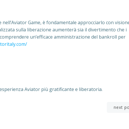
ite nell’Aviator Game, è fondamentale approcciarlo con vision
alizzata sulla liberazione aumenterà sia il divertimento che i
 comprendere un’efficace amministrazione del bankroll per
atoritaly.com/
esperienza Aviator più gratificante e liberatoria.
Post
next p
navigation