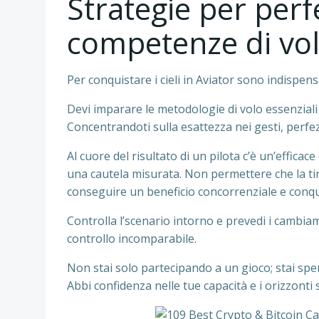
Strategie per perf
competenze di vo
Per conquistare i cieli in Aviator sono indispens
Devi imparare le metodologie di volo essenziali c
Concentrandoti sulla esattezza nei gesti, perfezi
Al cuore del risultato di un pilota c’è un’effica
una cautela misurata. Non permettere che la tim
conseguire un beneficio concorrenziale e conqu
Controlla l’scenario intorno e prevedi i cambia
controllo incomparabile.
Non stai solo partecipando a un gioco; stai spe
Abbi confidenza nelle tue capacità e i orizzont