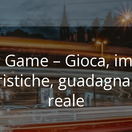
r Game – Gioca, im
ristiche, guadagn
reale