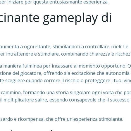
 per iniziare per questa entusiasmante esperienza.
scinante gameplay di
umenta a ogni istante, stimolandoti a controllare i cieli. Le
er intrattenere e stimolare, combinando chiarezza e ricchez
in una maniera fulminea per incassare al momento opportuno. 
zione del giocatore, offrendo sia eccitazione che autonomia
te scegliere quando correre il rischio o proteggere i tuoi vinc
o cammino, formando una storia singolare ogni volta che part
l moltiplicatore salire, essendo consapevole che il successo
azzardo e ricompensa, che offre un’esperienza stimolante.