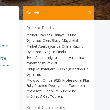
Recent Posts
Melbet Sitəsində Onlayn Kazino
Oynamaq Olun: Əlavə Müşahidə!
gente
Melbet Azerbaycanda Online Kazino
Oynamaq: Giriş Hakkında
1win: Algortitmiyası ilə onlayn kazino
erse
oynamaq mümkün!
parato
Pinup Mukafatları: İki Onlayn Kazino Da
Oynamaq
Microsoft Office 2025 Professional Plus
Fully Cracked Deployment Tool from
Microsoft Super-Lite Super-Lite
[m0nkrus] Get To𝚛rent
Recent Comments
o