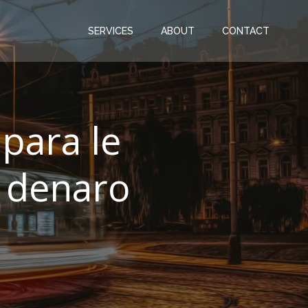
SERVICES
ABOUT
CONTACT
para le
a denaro