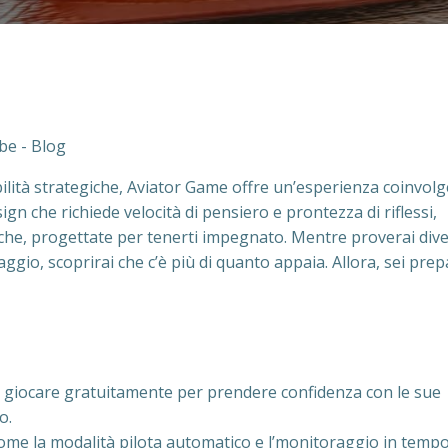
abilità strategiche, Aviator Game offre un’esperienza coinvol
ign che richiede velocità di pensiero e prontezza di riflessi,
iche, progettate per tenerti impegnato. Mentre proverai div
taggio, scoprirai che c’è più di quanto appaia. Allora, sei pre
i giocare gratuitamente per prendere confidenza con le sue
o.
 come la modalità pilota automatico e l’monitoraggio in temp