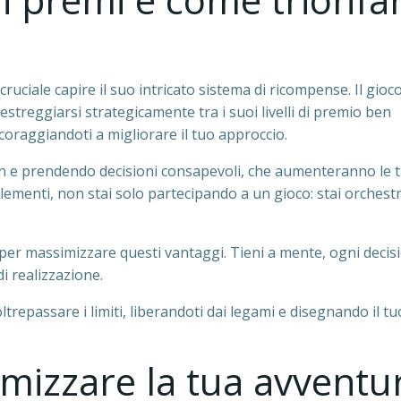
cruciale capire il suo intricato sistema di ricompense. Il gio
estreggiarsi strategicamente tra i suoi livelli di premio ben
incoraggiandoti a migliorare il tuo approccio.
ttern e prendendo decisioni consapevoli, che aumenteranno le 
elementi, non stai solo partecipando a un gioco: stai orches
vi per massimizzare questi vantaggi. Tieni a mente, ogni decis
 realizzazione.
ltrepassare i limiti, liberandoti dai legami e disegnando il tu
imizzare la tua avventu