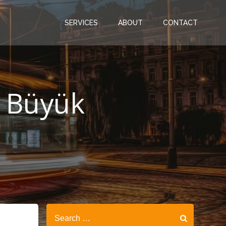
SERVICES
ABOUT
CONTACT
 Büyük