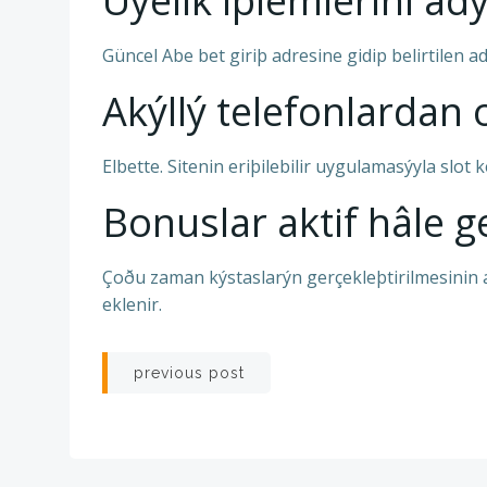
Üyelik iþlemlerini a
Güncel Abe bet giriþ adresine gidip belirtilen a
Akýllý telefonlard
Elbette. Sitenin eriþilebilir uygulamasýyla slot k
Bonuslar aktif hâle g
Çoðu zaman kýstaslarýn gerçekleþtirilmesinin 
eklenir.
Post
previous post
navigation