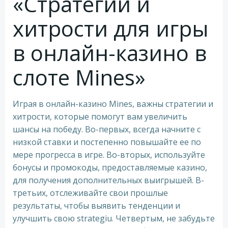
«Стратегии и
хитрости для игры
в онлайн-казино в
слоте Mines»
Играя в онлайн-казино Mines, важны стратегии и
хитрости, которые помогут вам увеличить
шансы на победу. Во-первых, всегда начните с
низкой ставки и постепенно повышайте ее по
мере прогресса в игре. Во-вторых, используйте
бонусы и промокоды, предоставляемые казино,
для получения дополнительных выигрышей. В-
третьих, отслеживайте свои прошлые
результаты, чтобы выявить тенденции и
улучшить свою strategiu. Четвертым, не забудьте