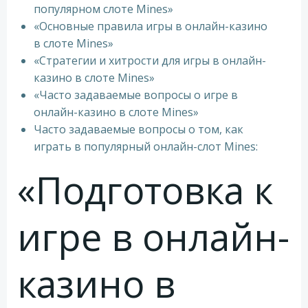
популярном слоте Mines»
«Основные правила игры в онлайн-казино
в слоте Mines»
«Стратегии и хитрости для игры в онлайн-
казино в слоте Mines»
«Часто задаваемые вопросы о игре в
онлайн-казино в слоте Mines»
Часто задаваемые вопросы о том, как
играть в популярный онлайн-слот Mines:
«Подготовка к
игре в онлайн-
казино в