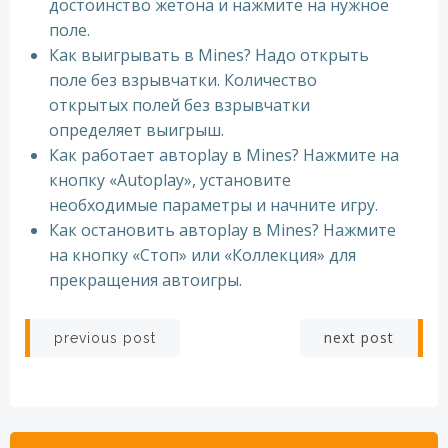
достоинство жетона и нажмите на нужное
поле.
Как выигрывать в Mines? Надо открыть
поле без взрывчатки. Количество
открытых полей без взрывчатки
определяет выигрыш.
Как работает автоplay в Mines? Нажмите на
кнопку «Autoplay», установите
необходимые параметры и начните игру.
Как остановить автоplay в Mines? Нажмите
на кнопку «Стоп» или «Коллекция» для
прекращения автоигры.
Post
Post
next post
previous post
navigation
navigation