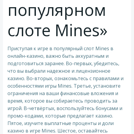
популярном
слоте Mines»
Приступая к игре в популярный слот Mines в
онлайн-казино, важно быть аккуратным и
подготовиться заранее. Во-первых, убедитесь,
что вы выбрали надежное и лицензионное
казино. Во-вторых, ознакомьтесь с правилами и
особенностями игры Mines. Третье, установите
ограничения на ваши финансовые вложения и
время, которое вы собираетесь проводить за
игрой. В-четвёртых, воспользуйтесь бонусами и
промо-кодами, которые предлагает казино.
Пятое, изучите выплатные проценты и доли
казино в игре Mines. Шестое, оставайтесь