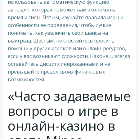
использовать автоматическую функцию
автоspin, которая поможет вам экономить
время и силы. Пятым, изучайте правила игры и
особенности ее проведения, чтобы лучше
понимать, как увеличить свои шансы на
выигрыш. Шестым, не стесняйтесь просить
помощи у других игроков или онлайн-ресурсов,
если у вас возникают сложности. Наконец, всегда
оставайтесь дисциплинированными и не
превышайте предел своих финансовых
возможностей.
«Часто задаваемые
вопросы о игре в
онлайн-казино в